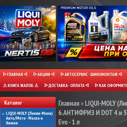
ᐅ ГЛАВНАЯ ᐊ
ᐅ АКЦИИ ᐊ
ᐅ АВТОСЕРВИС - ШИНОМОНТАЖ ᐊ
⚠ КНИГА ЖАЛОБ ⚠
ᐅ ДОСТАВКА - ОПЛАТА ᐊ
ᐅ КАК ОФОРМИТЬ
Главная
»
LIQUI-MOLY (Л
Каталог
6.АНТИФРИЗ И DOT 4 и 5
LIQUI-MOLY (Ликви-Моли)
Авто/Мото - Масла и
Evo - 1 л
Химия