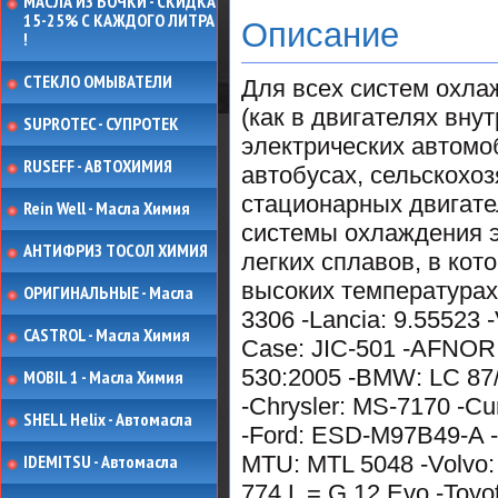
МАСЛА ИЗ БОЧКИ - СКИДКА
15-25% С КАЖДОГО ЛИТРА
Описание
!
СТЕКЛО ОМЫВАТЕЛИ
Для всех систем охла
(как в двигателях внут
SUPROTEC - СУПРОТЕК
электрических автомо
RUSEFF - АВТОХИМИЯ
автобусах, сельскохо
стационарных двигате
Rein Well - Масла Химия
системы охлаждения э
АНТИФРИЗ ТОСОЛ ХИМИЯ
легких сплавов, в ко
высоких температурах
ОРИГИНАЛЬНЫЕ - Масла
3306 -Lancia: 9.55523 
CASTROL - Масла Химия
Case: JIC-501 -AFNOR:
530:2005 -BMW: LC 87/
MOBIL 1 - Масла Химия
-Chrysler: MS-7170 -Cu
SHELL Helix - Автомасла
-Ford: ESD-M97B49-A -
IDEMITSU - Автомасла
MTU: MTL 5048 -Volvo:
774 L = G 12 Evo -To