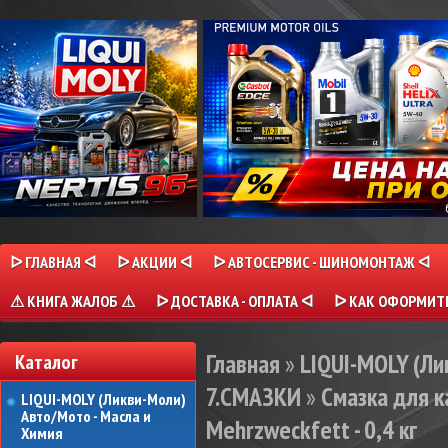
ᐅ ГЛАВНАЯ ᐊ
ᐅ АКЦИИ ᐊ
ᐅ АВТОСЕРВИС - ШИНОМОНТАЖ ᐊ
⚠ КНИГА ЖАЛОБ ⚠
ᐅ ДОСТАВКА - ОПЛАТА ᐊ
ᐅ КАК ОФОРМИТЬ
Главная
»
LIQUI-MOLY (Л
Каталог
7.СМАЗКИ
»
Смазка для 
LIQUI-MOLY (Ликви-Моли)
Авто/Мото - Масла и
Mehrzweckfett - 0,4 кг
Химия