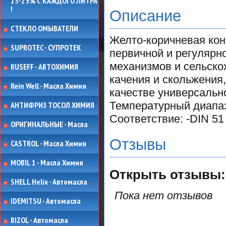
15-25% С КАЖДОГО ЛИТРА
!
Описание
СТЕКЛО ОМЫВАТЕЛИ
Желто-коричневая кон
SUPROTEC - СУПРОТЕК
первичной и регулярн
механизмов и сельско
RUSEFF - АВТОХИМИЯ
качения и скольжения
Rein Well - Масла Химия
качестве универсальн
Температурный диапаз
АНТИФРИЗ ТОСОЛ ХИМИЯ
Соответствие: -DIN 51
ОРИГИНАЛЬНЫЕ - Масла
Отзывы
CASTROL - Масла Химия
MOBIL 1 - Масла Химия
Открыть
отзывы:
SHELL Helix - Автомасла
Пока нет отзывов
IDEMITSU - Автомасла
BIZOL - Автомасла