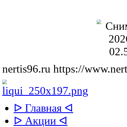
nertis96.ru
https://www.nert
ᐅ Главная ᐊ
ᐅ Акции ᐊ