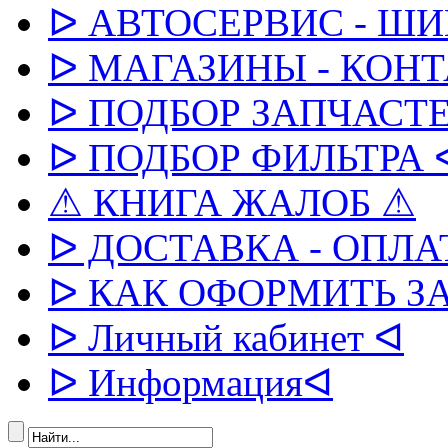
ᐅ АВТОСЕРВИС - Ш
ᐅ МАГАЗИНЫ - КОН
ᐅ ПОДБОР ЗАПЧАСТЕ
ᐅ ПОДБОР ФИЛЬТРА 
⚠ КНИГА ЖАЛОБ ⚠
ᐅ ДОСТАВКА - ОПЛА
ᐅ КАК ОФОРМИТЬ З
ᐅ Личный кабинет ᐊ
ᐅ Информацияᐊ