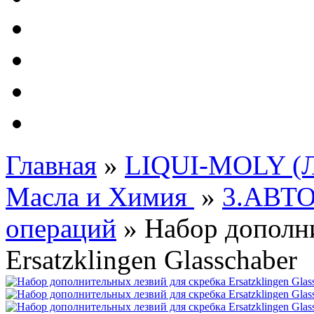
Автолампы - OSRAM 
ФИЛЬТРА Cummins
Подберем фильтра для
Подарочные карты
Главная
»
LIQUI-MOLY (Л
Масла и Химия
»
3.АВТ
операций
»
Набор дополни
Ersatzklingen Glasschaber