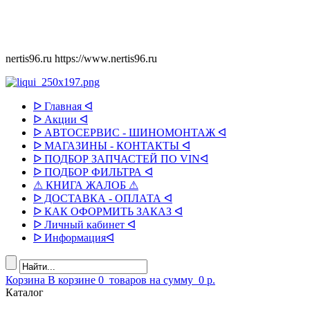
nertis96.ru
https://www.nertis96.ru
ᐅ Главная ᐊ
ᐅ Акции ᐊ
ᐅ АВТОСЕРВИС - ШИНОМОНТАЖ ᐊ
ᐅ МАГАЗИНЫ - КОНТАКТЫ ᐊ
ᐅ ПОДБОР ЗАПЧАСТЕЙ ПО VINᐊ
ᐅ ПОДБОР ФИЛЬТРА ᐊ
⚠ КНИГА ЖАЛОБ ⚠
ᐅ ДОСТАВКА - ОПЛАТА ᐊ
ᐅ КАК ОФОРМИТЬ ЗАКАЗ ᐊ
ᐅ Личный кабинет ᐊ
ᐅ Информацияᐊ
Корзина
В корзине
0
товаров
на сумму
0 р.
Каталог