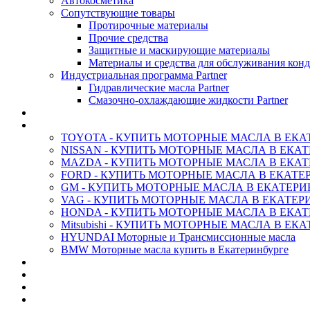
Автокосметика
Сопутствующие товары
Протирочные материалы
Прочие средства
Защитные и маскирующие материалы
Материалы и средства для обслуживания кон
Индустриальная программа Partner
Гидравлические масла Partner
Смазочно-охлаждающие жидкости Partner
АНТИФРИЗ ТОСОЛ ХИМИЯ
ОРИГИНАЛЬНЫЕ - Масла
TOYOTA - КУПИТЬ МОТОРНЫЕ МАСЛА В ЕКА
NISSAN - КУПИТЬ МОТОРНЫЕ МАСЛА В ЕКА
MAZDA - КУПИТЬ МОТОРНЫЕ МАСЛА В ЕКАТ
FORD - КУПИТЬ МОТОРНЫЕ МАСЛА В ЕКАТЕ
GM - КУПИТЬ МОТОРНЫЕ МАСЛА В ЕКАТЕРИ
VAG - КУПИТЬ МОТОРНЫЕ МАСЛА В ЕКАТЕР
HONDA - КУПИТЬ МОТОРНЫЕ МАСЛА В ЕКАТ
Mitsubishi - КУПИТЬ МОТОРНЫЕ МАСЛА В ЕК
HYUNDAI Моторные и Трансмиссионные масла
BMW Моторные масла купить в Екатеринбурге
CASTROL - Масла Химия
MOBIL 1 - Масла Химия
SHELL Helix - Автомасла
IDEMITSU - Автомасла