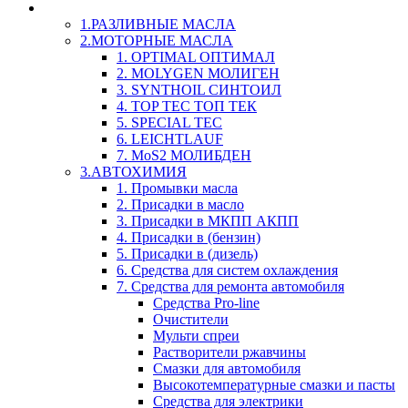
LIQUI-MOLY (Ликви-Моли) Авто/Мото - Масла и Х
1.РАЗЛИВНЫЕ МАСЛА
2.МОТОРНЫЕ МАСЛА
1. OPTIMAL ОПТИМАЛ
2. MOLYGEN МОЛИГЕН
3. SYNTHOIL СИНТОИЛ
4. TOP TEC ТОП ТЕК
5. SPECIAL TEC
6. LEICHTLAUF
7. MoS2 МОЛИБДЕН
3.АВТОХИМИЯ
1. Промывки масла
2. Присадки в масло
3. Присадки в МКПП АКПП
4. Присадки в (бензин)
5. Присадки в (дизель)
6. Средства для систем охлаждения
7. Средства для ремонта автомобиля
Средства Pro-line
Очистители
Мульти спреи
Растворители ржавчины
Смазки для автомобиля
Высокотемпературные смазки и пасты
Средства для электрики