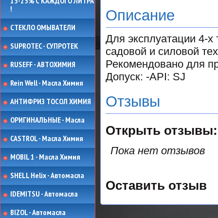
15-25% С КАЖДОГО ЛИТРА
!
Описание
СТЕКЛО ОМЫВАТЕЛИ
Для эксплуатации 4-х
SUPROTEC - СУПРОТЕК
садовой и силовой те
Рекомендовано для п
RUSEFF - АВТОХИМИЯ
Допуск: -API: SJ
Rein Well - Масла Химия
Отзывы
АНТИФРИЗ ТОСОЛ ХИМИЯ
ОРИГИНАЛЬНЫЕ - Масла
Открыть
отзывы:
CASTROL - Масла Химия
Пока нет отзывов
MOBIL 1 - Масла Химия
SHELL Helix - Автомасла
Оставить отзыв
IDEMITSU - Автомасла
BIZOL - Автомасла