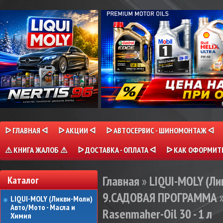
ᐅ ГЛАВНАЯ ᐊ
ᐅ АКЦИИ ᐊ
ᐅ АВТОСЕРВИС - ШИНОМОНТАЖ ᐊ
⚠ КНИГА ЖАЛОБ ⚠
ᐅ ДОСТАВКА - ОПЛАТА ᐊ
ᐅ КАК ОФОРМИТЬ
Главная
»
LIQUI-MOLY (Л
Каталог
9.САДОВАЯ ПРОГРАММА
LIQUI-MOLY (Ликви-Моли)
Авто/Мото - Масла и
Rasenmaher-Oil 30 - 1 л
Химия