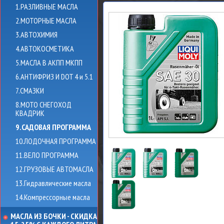
1.РАЗЛИВНЫЕ МАСЛА
2.МОТОРНЫЕ МАСЛА
3.АВТОХИМИЯ
4.АВТОКОСМЕТИКА
5.МАСЛА В АКПП МКПП
6.АНТИФРИЗ И DOT 4 и 5.1
7.СМАЗКИ
8.МОТО СНЕГОХОД
КВАДРИК
9.САДОВАЯ ПРОГРАММА
10.ЛОДОЧНАЯ ПРОГРАММА
11.ВЕЛО ПРОГРАММА
12.ГРУЗОВЫЕ АВТОМАСЛА
13.Гидравлические масла
14.Компрессорные масла
МАСЛА ИЗ БОЧКИ - СКИДКА