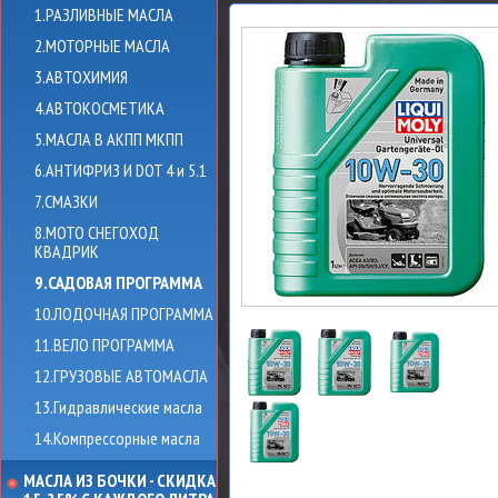
1.РАЗЛИВНЫЕ МАСЛА
2.МОТОРНЫЕ МАСЛА
3.АВТОХИМИЯ
4.АВТОКОСМЕТИКА
5.МАСЛА В АКПП МКПП
6.АНТИФРИЗ И DOT 4 и 5.1
7.СМАЗКИ
8.МОТО СНЕГОХОД
КВАДРИК
9.САДОВАЯ ПРОГРАММА
10.ЛОДОЧНАЯ ПРОГРАММА
11.ВЕЛО ПРОГРАММА
12.ГРУЗОВЫЕ АВТОМАСЛА
13.Гидравлические масла
14.Компрессорные масла
МАСЛА ИЗ БОЧКИ - СКИДКА