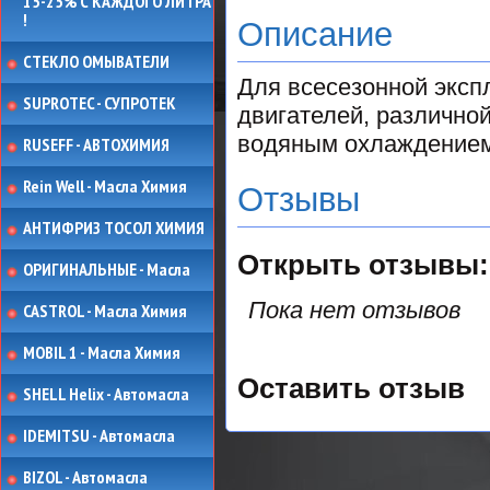
15-25% С КАЖДОГО ЛИТРА
!
Описание
СТЕКЛО ОМЫВАТЕЛИ
Для всесезонной эксп
SUPROTEC - СУПРОТЕК
двигателей, различно
водяным охлаждением.
RUSEFF - АВТОХИМИЯ
Rein Well - Масла Химия
Отзывы
АНТИФРИЗ ТОСОЛ ХИМИЯ
Открыть
отзывы:
ОРИГИНАЛЬНЫЕ - Масла
Пока нет отзывов
CASTROL - Масла Химия
MOBIL 1 - Масла Химия
Оставить отзыв
SHELL Helix - Автомасла
IDEMITSU - Автомасла
BIZOL - Автомасла