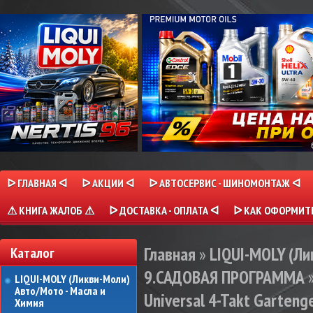
ᐅ ГЛАВНАЯ ᐊ
ᐅ АКЦИИ ᐊ
ᐅ АВТОСЕРВИС - ШИНОМОНТАЖ ᐊ
⚠ КНИГА ЖАЛОБ ⚠
ᐅ ДОСТАВКА - ОПЛАТА ᐊ
ᐅ КАК ОФОРМИТЬ
Главная
»
LIQUI-MOLY (Л
Каталог
9.САДОВАЯ ПРОГРАММА
LIQUI-MOLY (Ликви-Моли)
Авто/Мото - Масла и
Universal 4-Takt Gartenge
Химия