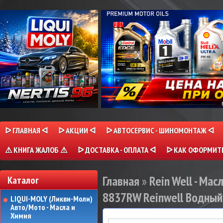
ᐅ ГЛАВНАЯ ᐊ
ᐅ АКЦИИ ᐊ
ᐅ АВТОСЕРВИС - ШИНОМОНТАЖ ᐊ
⚠ КНИГА ЖАЛОБ ⚠
ᐅ ДОСТАВКА - ОПЛАТА ᐊ
ᐅ КАК ОФОРМИТЬ
Главная
»
Rein Well - Мас
Каталог
8837RW Reinwell Водный
LIQUI-MOLY (Ликви-Моли)
Авто/Мото - Масла и
Химия