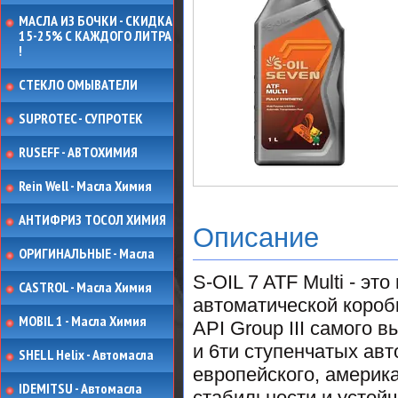
МАСЛА ИЗ БОЧКИ - СКИДКА
15-25% С КАЖДОГО ЛИТРА
!
СТЕКЛО ОМЫВАТЕЛИ
SUPROTEC - СУПРОТЕК
RUSEFF - АВТОХИМИЯ
Rein Well - Масла Химия
АНТИФРИЗ ТОСОЛ ХИМИЯ
Описание
ОРИГИНАЛЬНЫЕ - Масла
S-OIL 7 ATF Multi - э
CASTROL - Масла Химия
автоматической коробк
MOBIL 1 - Масла Химия
API Group III самого 
и 6ти ступенчатых авт
SHELL Helix - Автомасла
европейского, америк
IDEMITSU - Автомасла
стабильности и устой