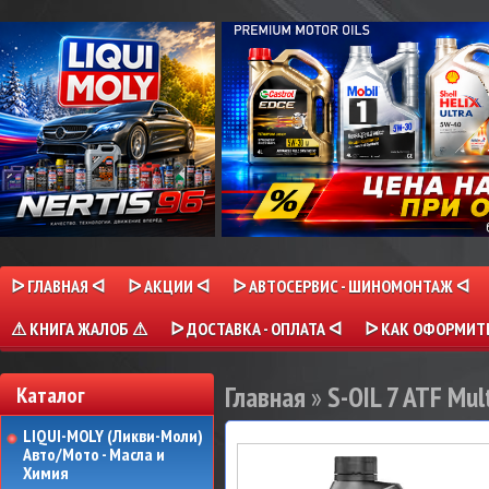
ᐅ ГЛАВНАЯ ᐊ
ᐅ АКЦИИ ᐊ
ᐅ АВТОСЕРВИС - ШИНОМОНТАЖ ᐊ
⚠ КНИГА ЖАЛОБ ⚠
ᐅ ДОСТАВКА - ОПЛАТА ᐊ
ᐅ КАК ОФОРМИТЬ
Главная
»
S-OIL 7 ATF Mul
Каталог
LIQUI-MOLY (Ликви-Моли)
Авто/Мото - Масла и
Химия