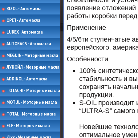
появление отложений 
BIZOL - Автомасла
работы коробки перед
OPET - Автомасла
Применение
LUBEX - Автомасла
4/5/6ти ступенчатые а
AUTOBACS - Автомасла
европейского, америка
MEGUIN - Моторные масла
Особенности
ЛУКОЙЛ - Моторные масла
100% синтетическ
стабильность и вы
ADDINOL - Автомасла
сохранять началь
TOTACHI - Моторные масла
продукции.
MOTUL - Моторные масла
S-OIL производит 
“ULTRA-S” самого в
TOTAL - Моторные масла
ELF - Моторные масла
Новейшие техноло
оптимальное умен
Kixx - Моторные масла