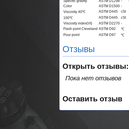
Specific gravity
ASTM D1298
-
Color
ASTM D1500
-
ASTM D445
cSt
Viscosity 40℃
ASTM D445
cSt
100℃
Viscosity index(VI)
ASTM D2270
-
Flash point Cleveland
ASTM D92
℃
Pour point
ASTM D97
℃
Отзывы
Открыть
отзывы:
Пока нет отзывов
Оставить отзыв