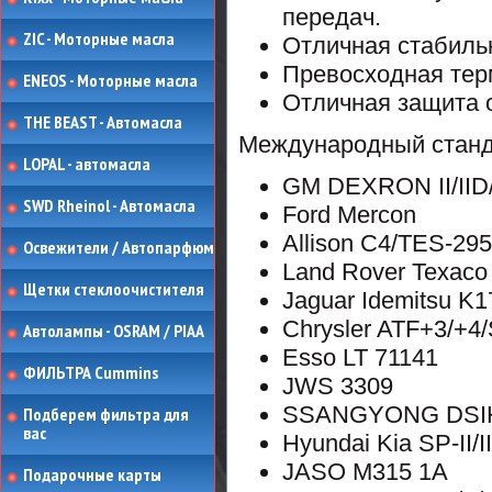
передач.
ZIC - Моторные масла
Отличная стабильн
Превосходная терм
ENEOS - Моторные масла
Отличная защита 
THE BEAST - Автомасла
Международный стан
LOPAL - автомасла
GM DEXRON II/IID/II
SWD Rheinol - Автомасла
Ford Mercon
Allison C4/TES-29
Освежители / Автопарфюм
Land Rover Texaco
Щетки стеклоочистителя
Jaguar Idemitsu K1
Chrysler ATF+3/+4/
Автолампы - OSRAM / PIAA
Esso LT 71141
ФИЛЬТРА Cummins
JWS 3309
SSANGYONG DSIH
Подберем фильтра для
вас
Hyundai Kia SP-II/I
JASO M315 1A
Подарочные карты