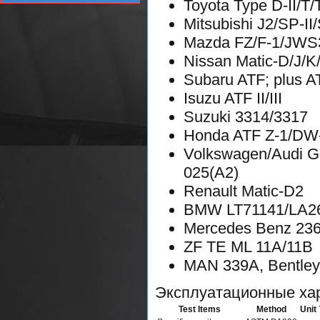
Toyota Type D-II/T/
Mitsubishi J2/SP-II/
Mazda FZ/F-1/JWS3
Nissan Matic-D/J/
Subaru ATF; plus 
Isuzu ATF II/III
Suzuki 3314/3317
Honda ATF Z-1/DW
Volkswagen/Audi G
025(A2)
Renault Matic-D2
BMW LT71141/LA2
Mercedes Benz 236.
ZF TE ML 11A/11B
MAN 339A, Bentley
Эксплуатационные ха
Test Items
Method
Unit