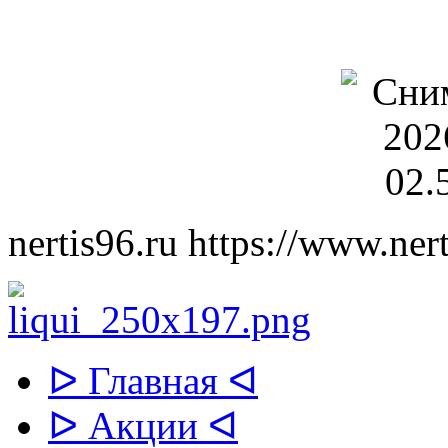
nertis96.ru
https://www.nert
ᐅ Главная ᐊ
ᐅ Акции ᐊ