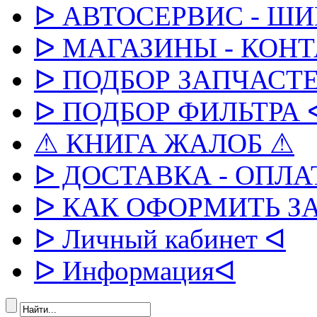
ᐅ АВТОСЕРВИС - Ш
ᐅ МАГАЗИНЫ - КОН
ᐅ ПОДБОР ЗАПЧАСТЕ
ᐅ ПОДБОР ФИЛЬТРА 
⚠ КНИГА ЖАЛОБ ⚠
ᐅ ДОСТАВКА - ОПЛА
ᐅ КАК ОФОРМИТЬ З
ᐅ Личный кабинет ᐊ
ᐅ Информацияᐊ