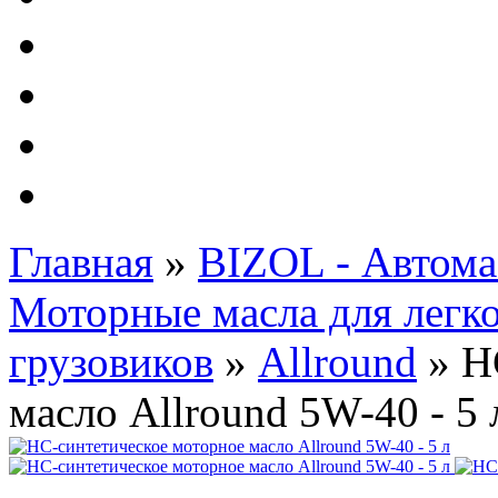
Автолампы - OSRAM 
ФИЛЬТРА Cummins
Подберем фильтра для
Подарочные карты
Главная
»
BIZOL - Автома
Моторные масла для легк
грузовиков
»
Allround
»
Н
масло Allround 5W-40 - 5 