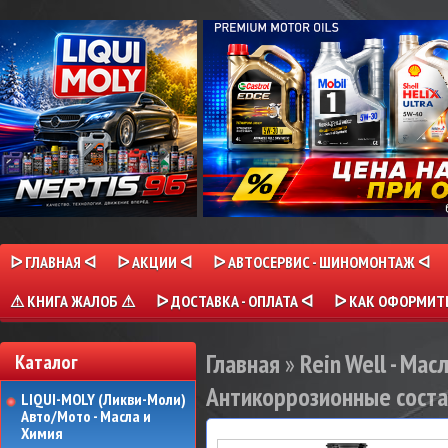
ᐅ ГЛАВНАЯ ᐊ
ᐅ АКЦИИ ᐊ
ᐅ АВТОСЕРВИС - ШИНОМОНТАЖ ᐊ
⚠ КНИГА ЖАЛОБ ⚠
ᐅ ДОСТАВКА - ОПЛАТА ᐊ
ᐅ КАК ОФОРМИТЬ
Главная
»
Rein Well - Мас
Каталог
Антикоррозионные сост
LIQUI-MOLY (Ликви-Моли)
Авто/Мото - Масла и
Химия