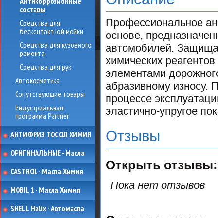
Антикоррозионные
составы
Профессиональное ант
Средства для
бесконтактной мойки
основе, предназначен
Средства для кузовного
автомобилей. Защищае
ремонта
химических реагентов
Средства для рук
элементами дорожного
Автокосметика
абразивному износу. 
Сопутствующие товары
процессе эксплуатаци
Индустриальная
эластично-упругое пок
программа Partner
Отзывы
АНТИФРИЗ ТОСОЛ ХИМИЯ
ОРИГИНАЛЬНЫЕ - Масла
Открыть
отзывы:
CASTROL - Масла Химия
Пока нет отзывов
MOBIL 1 - Масла Химия
SHELL Helix - Автомасла