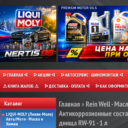
ᐅ ГЛАВНАЯ ᐊ
ᐅ АКЦИИ ᐊ
ᐅ АВТОСЕРВИС - ШИНОМОНТАЖ ᐊ
⚠ КНИГА ЖАЛОБ ⚠
ᐅ ДОСТАВКА - ОПЛАТА ᐊ
ᐅ КАК ОФОРМИТЬ
Главная
»
Rein Well - Мас
Каталог
Антикоррозионные сост
LIQUI-MOLY (Ликви-Моли)
Авто/Мото - Масла и
днища RW-91 - 1 л
Химия