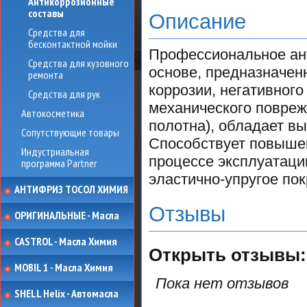
Антикоррозионные
составы
Описание
Средства для
бесконтактной мойки
Профессиональное ант
Средства для кузовного
основе, предназначен
ремонта
коррозии, негативного
Средства для рук
механического повреж
Автокосметика
полотна), обладает в
Сопутствующие товары
Способствует повышен
Индустриальная
процессе эксплуатаци
программа Partner
эластично-упругое пок
АНТИФРИЗ ТОСОЛ ХИМИЯ
Отзывы
ОРИГИНАЛЬНЫЕ - Масла
CASTROL - Масла Химия
Открыть
отзывы:
MOBIL 1 - Масла Химия
Пока нет отзывов
SHELL Helix - Автомасла