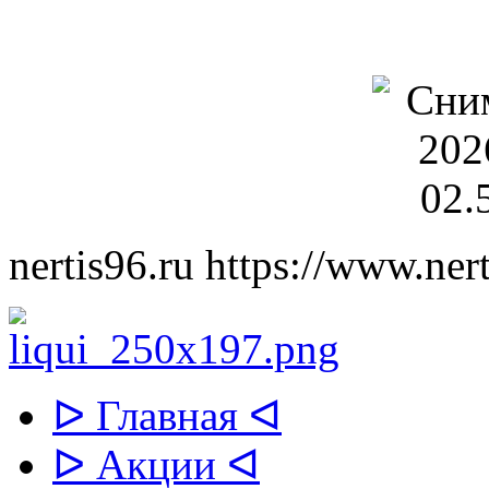
nertis96.ru
https://www.nert
ᐅ Главная ᐊ
ᐅ Акции ᐊ