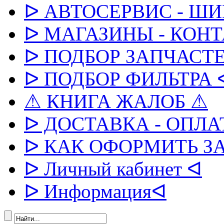
ᐅ АВТОСЕРВИС - Ш
ᐅ МАГАЗИНЫ - КОН
ᐅ ПОДБОР ЗАПЧАСТЕ
ᐅ ПОДБОР ФИЛЬТРА 
⚠ КНИГА ЖАЛОБ ⚠
ᐅ ДОСТАВКА - ОПЛА
ᐅ КАК ОФОРМИТЬ З
ᐅ Личный кабинет ᐊ
ᐅ Информацияᐊ