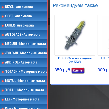
Рекомендуем также
BIZOL - Автомасла
OPET - Автомасла
LUBEX - Автомасла
AUTOBACS - Автомасла
MEGUIN - Моторные масла
ЛУКОЙЛ - Моторные масла
H1 +30% всепогодная
H1 
ADDINOL - Автомасла
12V 55W
350 руб
300 р
TOTACHI - Моторные масла
MOTUL - Моторные масла
TOTAL - Моторные масла
ELF - Моторные масла
Kixx - Моторные масла