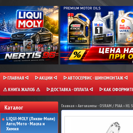
ᐅ ГЛАВНАЯ ᐊ
ᐅ АКЦИИ ᐊ
ᐅ АВТОСЕРВИС - ШИНОМОНТАЖ ᐊ
⚠ КНИГА ЖАЛОБ ⚠
ᐅ ДОСТАВКА - ОПЛАТА ᐊ
ᐅ КАК ОФОРМИТЬ
Главная
»
Автолампы - OSRAM / PIAA
»
H1 
Каталог
LIQUI-MOLY (Ликви-Моли)
Авто/Мото - Масла и
Химия