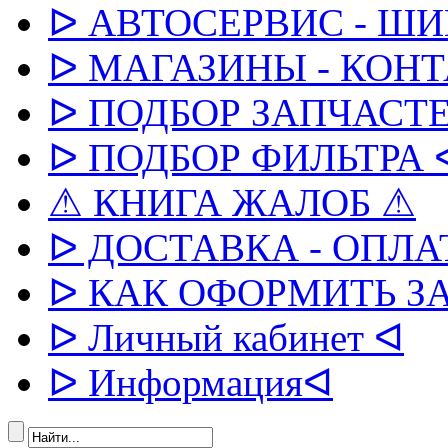
ᐅ АВТОСЕРВИС - Ш
ᐅ МАГАЗИНЫ - КОН
ᐅ ПОДБОР ЗАПЧАСТЕ
ᐅ ПОДБОР ФИЛЬТРА 
⚠ КНИГА ЖАЛОБ ⚠
ᐅ ДОСТАВКА - ОПЛА
ᐅ КАК ОФОРМИТЬ З
ᐅ Личный кабинет ᐊ
ᐅ Информацияᐊ