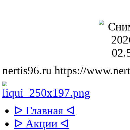
nertis96.ru
https://www.nert
ᐅ Главная ᐊ
ᐅ Акции ᐊ