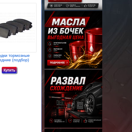
одки тормозные
едние (подбор)