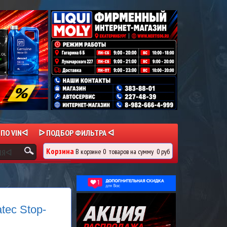
 ПО VINᐊ
ᐅ ПОДБОР ФИЛЬТРА ᐊ
Корзина
В корзине
0
товаров
на сумму
0 руб
ИЯᐊ
tec Stop-