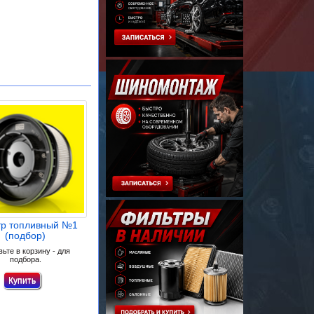
тр топливный №1
(подбор)
ьте в корзину - для
подбора.