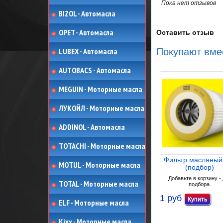
Пока нет отзывов
BIZOL - Автомасла
OPET - Автомасла
Оставить отзыв
LUBEX - Автомасла
Покупают вме
AUTOBACS - Автомасла
MEGUIN - Моторные масла
ЛУКОЙЛ - Моторные масла
ADDINOL - Автомасла
TOTACHI - Моторные масла
Фильтр масляны
MOTUL - Моторные масла
(подбор)
Добавьте в корзину -
TOTAL - Моторные масла
подбора.
1 руб
ELF - Моторные масла
Kixx - Моторные масла