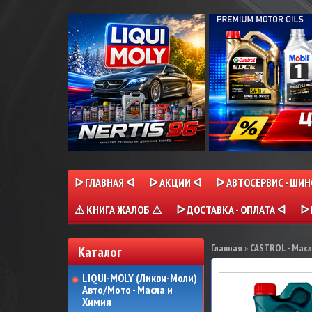
ᐅ ГЛАВНАЯ ᐊ
ᐅ АКЦИИ ᐊ
ᐅ АВТОСЕРВИС - ШИ
⚠ КНИГА ЖАЛОБ ⚠
ᐅ ДОСТАВКА - ОПЛАТА ᐊ
ᐅ 
Главная
»
CASTROL - Мас
Каталог
LIQUI-MOLY (Ликви-Моли)
Авто/Мото - Масла и
Химия