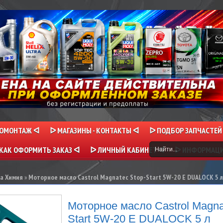
НОМОНТАЖ ᐊ
ᐅ МАГАЗИНЫ - КОНТАКТЫ ᐊ
ᐅ ПОДБОР ЗАПЧАСТЕЙ
КАК ОФОРМИТЬ ЗАКАЗ ᐊ
ᐅ ЛИЧНЫЙ КАБИНЕТ ᐊ
ᐅ ИНФОРМАЦ
ла Химия
»
Моторное масло Castrol Magnatec Stop-Start 5W-20 E DUALOCK 5 л
Моторное масло Castrol Magna
Start 5W-20 E DUALOCK 5 л