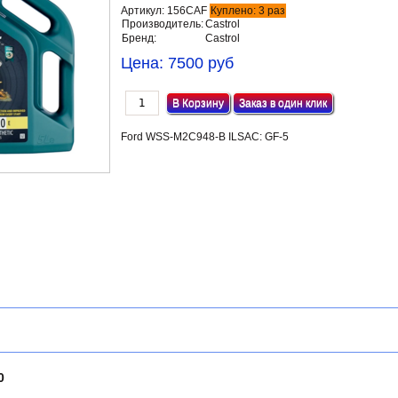
Артикул:
156CAF
Куплено:
3
раз
Производитель:
Castrol
Бренд:
Castrol
Цена:
7500 руб
Заказ в один клик
Ford WSS-M2C948-B
ILSAC: GF-5
0