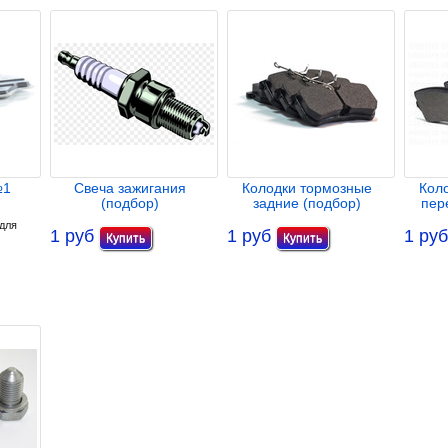
№1
Свеча зажигания
Колодки тормозные
Кол
(подбор)
задние (подбор)
пер
 для
1 руб
1 руб
1 руб