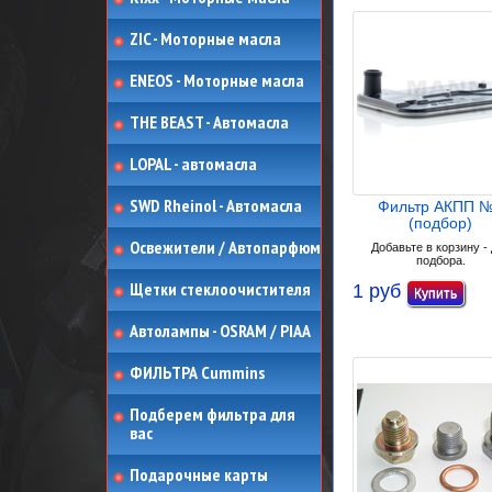
ZIC - Моторные масла
ENEOS - Моторные масла
THE BEAST - Автомасла
LOPAL - автомасла
SWD Rheinol - Автомасла
Фильтр АКПП 
(подбор)
Освежители / Автопарфюм
Добавьте в корзину -
подбора.
Щетки стеклоочистителя
1 руб
Автолампы - OSRAM / PIAA
ФИЛЬТРА Cummins
Подберем фильтра для
вас
Подарочные карты