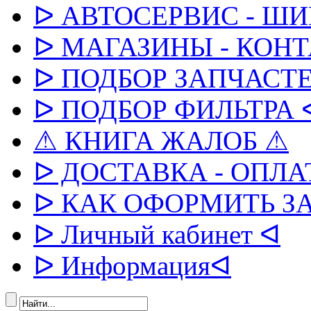
ᐅ АВТОСЕРВИС - Ш
ᐅ МАГАЗИНЫ - КОН
ᐅ ПОДБОР ЗАПЧАСТЕ
ᐅ ПОДБОР ФИЛЬТРА 
⚠ КНИГА ЖАЛОБ ⚠
ᐅ ДОСТАВКА - ОПЛА
ᐅ КАК ОФОРМИТЬ З
ᐅ Личный кабинет ᐊ
ᐅ Информацияᐊ