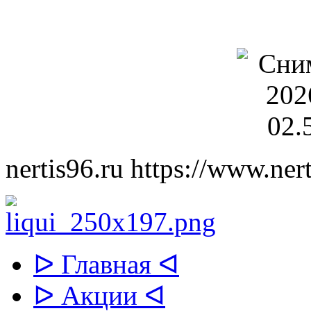
nertis96.ru
https://www.nert
ᐅ Главная ᐊ
ᐅ Акции ᐊ