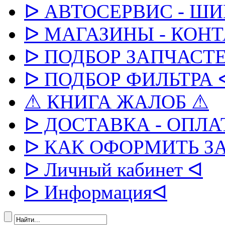
ᐅ АВТОСЕРВИС - Ш
ᐅ МАГАЗИНЫ - КОН
ᐅ ПОДБОР ЗАПЧАСТЕ
ᐅ ПОДБОР ФИЛЬТРА 
⚠ КНИГА ЖАЛОБ ⚠
ᐅ ДОСТАВКА - ОПЛА
ᐅ КАК ОФОРМИТЬ З
ᐅ Личный кабинет ᐊ
ᐅ Информацияᐊ