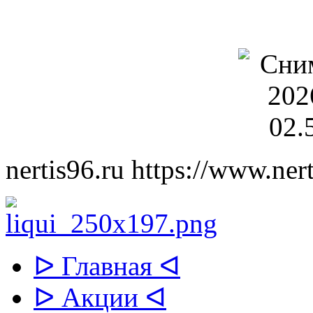
nertis96.ru
https://www.nert
ᐅ Главная ᐊ
ᐅ Акции ᐊ