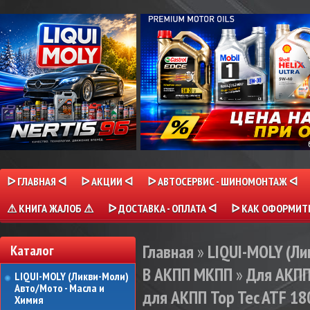
ᐅ ГЛАВНАЯ ᐊ
ᐅ АКЦИИ ᐊ
ᐅ АВТОСЕРВИС - ШИНОМОНТАЖ ᐊ
⚠ КНИГА ЖАЛОБ ⚠
ᐅ ДОСТАВКА - ОПЛАТА ᐊ
ᐅ КАК ОФОРМИТЬ
Главная
»
LIQUI-MOLY (Л
Каталог
В АКПП МКПП
»
Для АКПП
LIQUI-MOLY (Ликви-Моли)
Авто/Мото - Масла и
для АКПП Top Tec ATF 180
Химия