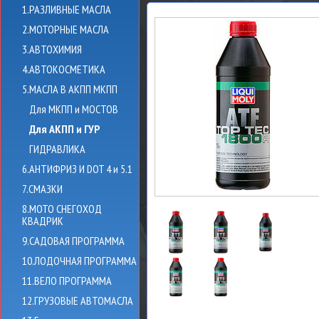
1.РАЗЛИВНЫЕ МАСЛА
2.МОТОРНЫЕ МАСЛА
3.АВТОХИМИЯ
4.АВТОКОСМЕТИКА
5.МАСЛА В АКПП МКПП
Для МКПП и МОСТОВ
Для АКПП и ГУР
ГИДРАВЛИКА
6.АНТИФРИЗ И DOT 4 и 5.1
7.СМАЗКИ
8.МОТО СНЕГОХОД
КВАДРИК
9.САДОВАЯ ПРОГРАММА
10.ЛОДОЧНАЯ ПРОГРАММА
11.ВЕЛО ПРОГРАММА
12.ГРУЗОВЫЕ АВТОМАСЛА