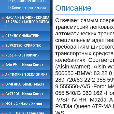
13.Гидравлические масла
Описание
14.Компрессорные масла
МАСЛА ИЗ БОЧКИ - СКИДКА
Отвечает самым совр
15-25% С КАЖДОГО ЛИТРА
!
трансмиссий легковых
автоматических транс
СТЕКЛО ОМЫВАТЕЛИ
специальным адаптив
SUPROTEC - СУПРОТЕК
требованиям широкого
транспортных средств
RUSEFF - АВТОХИМИЯ
колебаниях. Соответст
Rein Well - Масла Химия
(Aisin Warner) -Aisin 
500050 -BMW: 83 22 0 
АНТИФРИЗ ТОСОЛ ХИМИЯ
289 720/83 22 2 355 599
ОРИГИНАЛЬНЫЕ - Масла
9.555550-AV5 -Ford: M
055 540/G 060 162 -Ho
CASTROL - Масла Химия
IV/SP-IV RR -Mazda: AT
MOBIL 1 - Масла Химия
PA/Dia Queen ATF-MA1 -
WS
SHELL Helix - Автомасла