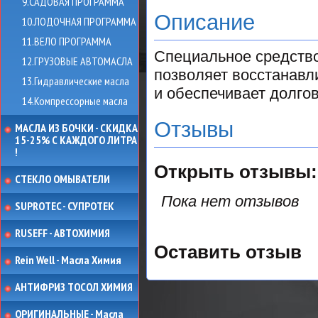
9.САДОВАЯ ПРОГРАММА
Описание
10.ЛОДОЧНАЯ ПРОГРАММА
11.ВЕЛО ПРОГРАММА
Специальное средств
12.ГРУЗОВЫЕ АВТОМАСЛА
позволяет восстанавл
13.Гидравлические масла
и обеспечивает долго
14.Компрессорные масла
Отзывы
МАСЛА ИЗ БОЧКИ - СКИДКА
15-25% С КАЖДОГО ЛИТРА
!
Открыть
отзывы:
СТЕКЛО ОМЫВАТЕЛИ
Пока нет отзывов
SUPROTEC - СУПРОТЕК
RUSEFF - АВТОХИМИЯ
Оставить отзыв
Rein Well - Масла Химия
АНТИФРИЗ ТОСОЛ ХИМИЯ
ОРИГИНАЛЬНЫЕ - Масла