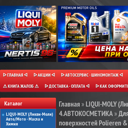
ᐅ ГЛАВНАЯ ᐊ
ᐅ АКЦИИ ᐊ
ᐅ АВТОСЕРВИС - ШИНОМОНТАЖ ᐊ
⚠ КНИГА ЖАЛОБ ⚠
ᐅ ДОСТАВКА - ОПЛАТА ᐊ
ᐅ КАК ОФОРМИТЬ
Главная
»
LIQUI-MOLY (Л
Каталог
4.АВТОКОСМЕТИКА
»
Для
LIQUI-MOLY (Ликви-Моли)
Авто/Мото - Масла и
поверхностей Polieren & 
Химия