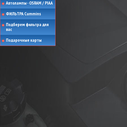
Автолампы - OSRAM / PIAA
ФИЛЬТРА Cummins
Подберем фильтра для
вас
Подарочные карты