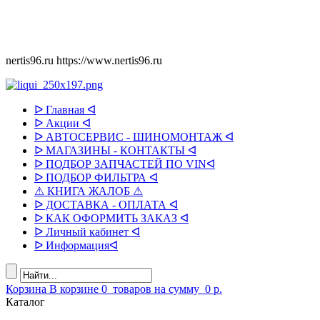
nertis96.ru
https://www.nertis96.ru
ᐅ Главная ᐊ
ᐅ Акции ᐊ
ᐅ АВТОСЕРВИС - ШИНОМОНТАЖ ᐊ
ᐅ МАГАЗИНЫ - КОНТАКТЫ ᐊ
ᐅ ПОДБОР ЗАПЧАСТЕЙ ПО VINᐊ
ᐅ ПОДБОР ФИЛЬТРА ᐊ
⚠ КНИГА ЖАЛОБ ⚠
ᐅ ДОСТАВКА - ОПЛАТА ᐊ
ᐅ КАК ОФОРМИТЬ ЗАКАЗ ᐊ
ᐅ Личный кабинет ᐊ
ᐅ Информацияᐊ
Корзина
В корзине
0
товаров
на сумму
0 р.
Каталог