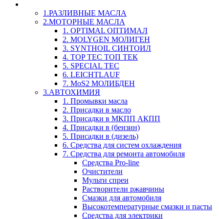
LIQUI-MOLY (Ликви-Моли) Авто/Мото - Масла и Х
1.РАЗЛИВНЫЕ МАСЛА
2.МОТОРНЫЕ МАСЛА
1. OPTIMAL ОПТИМАЛ
2. MOLYGEN МОЛИГЕН
3. SYNTHOIL СИНТОИЛ
4. TOP TEC ТОП ТЕК
5. SPECIAL TEC
6. LEICHTLAUF
7. MoS2 МОЛИБДЕН
3.АВТОХИМИЯ
1. Промывки масла
2. Присадки в масло
3. Присадки в МКПП АКПП
4. Присадки в (бензин)
5. Присадки в (дизель)
6. Средства для систем охлаждения
7. Средства для ремонта автомобиля
Средства Pro-line
Очистители
Мульти спреи
Растворители ржавчины
Смазки для автомобиля
Высокотемпературные смазки и пасты
Средства для электрики