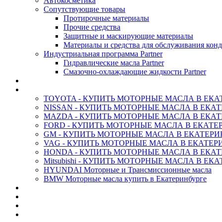
Автокосметика
Сопутствующие товары
Протирочные материалы
Прочие средства
Защитные и маскирующие материалы
Материалы и средства для обслуживания кон
Индустриальная программа Partner
Гидравлические масла Partner
Смазочно-охлаждающие жидкости Partner
АНТИФРИЗ ТОСОЛ ХИМИЯ
ОРИГИНАЛЬНЫЕ - Масла
TOYOTA - КУПИТЬ МОТОРНЫЕ МАСЛА В ЕКА
NISSAN - КУПИТЬ МОТОРНЫЕ МАСЛА В ЕКА
MAZDA - КУПИТЬ МОТОРНЫЕ МАСЛА В ЕКАТ
FORD - КУПИТЬ МОТОРНЫЕ МАСЛА В ЕКАТЕ
GM - КУПИТЬ МОТОРНЫЕ МАСЛА В ЕКАТЕРИ
VAG - КУПИТЬ МОТОРНЫЕ МАСЛА В ЕКАТЕР
HONDA - КУПИТЬ МОТОРНЫЕ МАСЛА В ЕКАТ
Mitsubishi - КУПИТЬ МОТОРНЫЕ МАСЛА В ЕК
HYUNDAI Моторные и Трансмиссионные масла
BMW Моторные масла купить в Екатеринбурге
CASTROL - Масла Химия
MOBIL 1 - Масла Химия
SHELL Helix - Автомасла
IDEMITSU - Автомасла