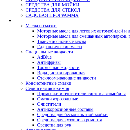
СРЕДСТВА ДЛЯ МОЙКИ
СРЕДСТВА ДЛЯ СТЕКОЛ
САДОВАЯ ПРОГРАММА
Rein Well - Масла Химия
Масла и смазки
Моторные масла для леговых автомобилей и л
Моторные масла для смешанных автопарков, г
Трансмиссионные масла
Гидравлические масла
Специальные жидкости
AdBlue
Антифризы
Тормозные жидкости
Вода дистиллированная
Стеклоомывающие жидкости
Консистентные смазки
Сервисная автохимия
Промывки и очистители систем автомобиля
Смазки аэрозольные
Очистители
Антикоррозионные составы
Средства для бесконтактной мойки
Средства для кузовного ремонта
Средства для рук