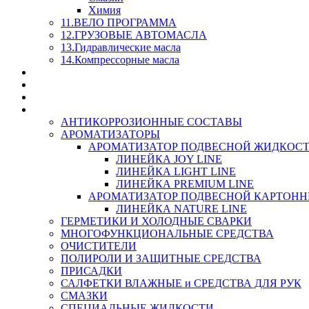
Химия
11.ВЕЛО ПРОГРАММА
12.ГРУЗОВЫЕ АВТОМАСЛА
13.Гидравлические масла
14.Компрессорные масла
МАСЛА ИЗ БОЧКИ - СКИДКА 15-25% С КАЖДОГО 
СТЕКЛО ОМЫВАТЕЛИ
SUPROTEC - СУПРОТЕК
RUSEFF - АВТОХИМИЯ
АНТИКОРРОЗИОННЫЕ СОСТАВЫ
АРОМАТИЗАТОРЫ
АРОМАТИЗАТОР ПОДВЕСНОЙ ЖИДКОС
ЛИНЕЙКА JOY LINE
ЛИНЕЙКА LIGHT LINE
ЛИНЕЙКА PREMIUM LINE
АРОМАТИЗАТОР ПОДВЕСНОЙ КАРТОН
ЛИНЕЙКА NATURE LINE
ГЕРМЕТИКИ И ХОЛОДНЫЕ СВАРКИ
МНОГОФУНКЦИОНАЛЬНЫЕ СРЕДСТВА
ОЧИСТИТЕЛИ
ПОЛИРОЛИ И ЗАЩИТНЫЕ СРЕДСТВА
ПРИСАДКИ
САЛФЕТКИ ВЛАЖНЫЕ и СРЕДСТВА ДЛЯ РУК
СМАЗКИ
СПЕЦИАЛЬНЫЕ ЖИДКОСТИ