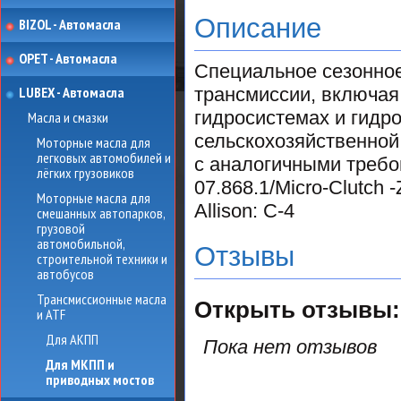
Описание
BIZOL - Автомасла
OPET - Автомасла
Специальное сезонное
LUBEX - Автомасла
трансмиссии, включая 
гидросистемах и гидр
Масла и смазки
сельскохозяйственной и
Моторные масла для
легковых автомобилей и
с аналогичными требо
лёгких грузовиков
07.868.1/Micro-Clutch -
Моторные масла для
Allison: C-4
смешанных автопарков,
грузовой
автомобильной,
Отзывы
строительной техники и
автобусов
Трансмиссионные масла
Открыть
отзывы:
и ATF
Для АКПП
Пока нет отзывов
Для МКПП и
приводных мостов