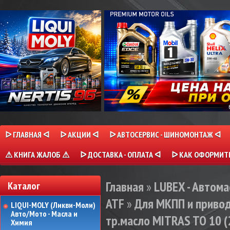
ᐅ ГЛАВНАЯ ᐊ
ᐅ АКЦИИ ᐊ
ᐅ АВТОСЕРВИС - ШИНОМОНТАЖ ᐊ
⚠ КНИГА ЖАЛОБ ⚠
ᐅ ДОСТАВКА - ОПЛАТА ᐊ
ᐅ КАК ОФОРМИТЬ
Главная
»
LUBEX - Автома
Каталог
ATF
»
Для МКПП и приво
LIQUI-MOLY (Ликви-Моли)
Авто/Мото - Масла и
тр.масло MITRAS TO 10 (2
Химия