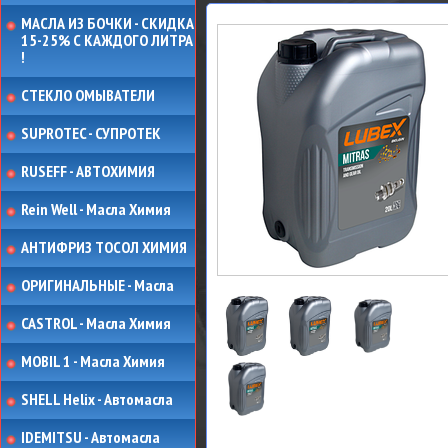
МАСЛА ИЗ БОЧКИ - СКИДКА
15-25% С КАЖДОГО ЛИТРА
!
СТЕКЛО ОМЫВАТЕЛИ
SUPROTEC - СУПРОТЕК
RUSEFF - АВТОХИМИЯ
Rein Well - Масла Химия
АНТИФРИЗ ТОСОЛ ХИМИЯ
ОРИГИНАЛЬНЫЕ - Масла
CASTROL - Масла Химия
MOBIL 1 - Масла Химия
SHELL Helix - Автомасла
IDEMITSU - Автомасла