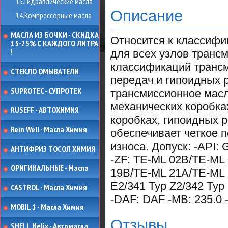
13.Гидравлические масла
Описание
14.Компрессорные масла
МАСЛА ИЗ БОЧКИ - СКИДКА
Относится к классифика
15-25% С КАЖДОГО ЛИТРА
!
для всех узлов транс
классификаций трансм
СТЕКЛО ОМЫВАТЕЛИ
передач и гипоидных 
SUPROTEC - СУПРОТЕК
трансмиссионное масл
механических коробка
RUSEFF - АВТОХИМИЯ
коробках, гипоидных 
Rein Well - Масла Химия
обеспечивает четкое 
износа. Допуск: -API: 
АНТИФРИЗ ТОСОЛ ХИМИЯ
-ZF: TE-ML 02B/TE-ML
ОРИГИНАЛЬНЫЕ - Масла
19B/TE-ML 21A/TE-ML 
E2/341 Typ Z2/342 Typ
CASTROL - Масла Химия
-DAF: DAF -MB: 235.0 -
MOBIL 1 - Масла Химия
Отзывы
SHELL Helix - Автомасла