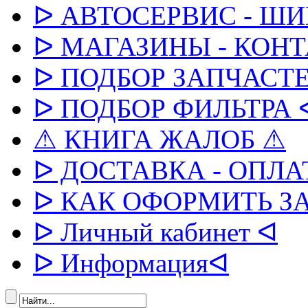
ᐅ АВТОСЕРВИС - Ш
ᐅ МАГАЗИНЫ - КОН
ᐅ ПОДБОР ЗАПЧАСТЕ
ᐅ ПОДБОР ФИЛЬТРА 
⚠ КНИГА ЖАЛОБ ⚠
ᐅ ДОСТАВКА - ОПЛА
ᐅ КАК ОФОРМИТЬ З
ᐅ Личный кабинет ᐊ
ᐅ Информацияᐊ