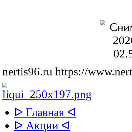
nertis96.ru
https://www.nert
ᐅ Главная ᐊ
ᐅ Акции ᐊ