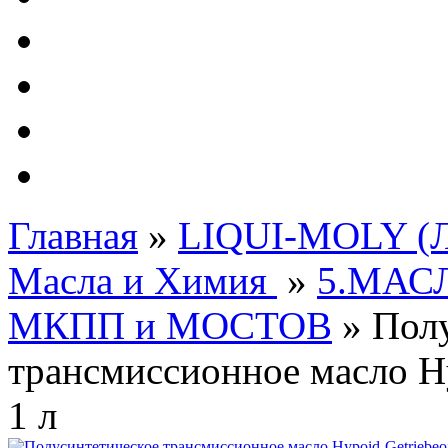
Автолампы - OSRAM 
ФИЛЬТРА Cummins
Подберем фильтра для
Подарочные карты
Главная
»
LIQUI-MOLY (Л
Масла и Химия
»
5.МАС
МКПП и МОСТОВ
»
Пол
трансмиссионное масло Hy
1 л