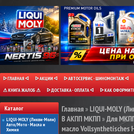
ᐅ ГЛАВНАЯ ᐊ
ᐅ АКЦИИ ᐊ
ᐅ АВТОСЕРВИС - ШИНОМОНТАЖ ᐊ
⚠ КНИГА ЖАЛОБ ⚠
ᐅ ДОСТАВКА - ОПЛАТА ᐊ
ᐅ КАК ОФОРМИТЬ
Главная
»
LIQUI-MOLY (Л
Каталог
В АКПП МКПП
»
Для МКП
LIQUI-MOLY (Ликви-Моли)
Авто/Мото - Масла и
масло Vollsynthetisches 
Химия