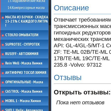
13.Гидравлические масла
Описание
14.Компрессорные масла
МАСЛА ИЗ БОЧКИ - СКИДКА
Отвечает требования
15-25% С КАЖДОГО ЛИТРА
!
трансмиссионных масе
гипоидных редукторов
СТЕКЛО ОМЫВАТЕЛИ
механических трансми
SUPROTEC - СУПРОТЕК
API: GL-4/GL-5/MT-1 С
ZF: TE-ML 02B/TE-ML 
RUSEFF - АВТОХИМИЯ
17B/TE-ML 19C/TE-ML 
Rein Well - Масла Химия
235.8 -Volvo: 97312
АНТИФРИЗ ТОСОЛ ХИМИЯ
Отзывы
ОРИГИНАЛЬНЫЕ - Масла
CASTROL - Масла Химия
Открыть
отзывы:
MOBIL 1 - Масла Химия
Пока нет отзывов
SHELL Helix - Автомасла