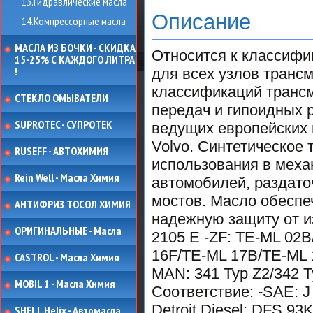
13.Гидравлические масла
Описание
14.Компрессорные масла
МАСЛА ИЗ БОЧКИ - СКИДКА
Относится к классифика
15-25% С КАЖДОГО ЛИТРА
!
для всех узлов транс
классификаций трансм
СТЕКЛО ОМЫВАТЕЛИ
передач и гипоидных 
SUPROTEC - СУПРОТЕК
ведущих европейских п
Volvo. Синтетическое
RUSEFF - АВТОХИМИЯ
использования в меха
Rein Well - Масла Химия
автомобилей, раздато
мостов. Масло обеспе
АНТИФРИЗ ТОСОЛ ХИМИЯ
надежную защиту от из
ОРИГИНАЛЬНЫЕ - Масла
2105 E -ZF: TE-ML 02
16F/TE-ML 17B/TE-ML 
CASTROL - Масла Химия
MAN: 341 Typ Z2/342 T
MOBIL 1 - Масла Химия
Соответствие: -SAE: J
Detroit Diesel: DFS 93
SHELL Helix - Автомасла