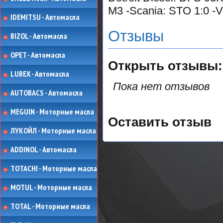
M3 -Scania: STO 1:0 -V
IDEMITSU - Автомасла
Отзывы
BIZOL - Автомасла
OPET - Автомасла
Открыть
отзывы:
LUBEX - Автомасла
Пока нет отзывов
AUTOBACS - Автомасла
MEGUIN - Моторные масла
Оставить отзыв
ЛУКОЙЛ - Моторные масла
ADDINOL - Автомасла
TOTACHI - Моторные масла
MOTUL - Моторные масла
TOTAL - Моторные масла