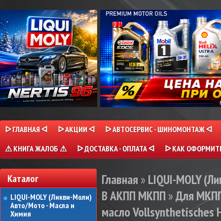
ᐅ ГЛАВНАЯ ᐊ
ᐅ АКЦИИ ᐊ
ᐅ АВТОСЕРВИС - ШИНОМОНТАЖ ᐊ
⚠ КНИГА ЖАЛОБ ⚠
ᐅ ДОСТАВКА - ОПЛАТА ᐊ
ᐅ КАК ОФОРМИТЬ
Главная
»
LIQUI-MOLY (Л
Каталог
В АКПП МКПП
»
Для МКП
LIQUI-MOLY (Ликви-Моли)
Авто/Мото - Масла и
масло Vollsynthetisches H
Химия