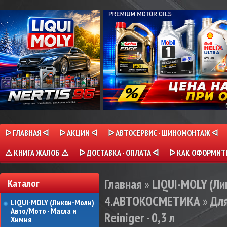
ᐅ ГЛАВНАЯ ᐊ
ᐅ АКЦИИ ᐊ
ᐅ АВТОСЕРВИС - ШИНОМОНТАЖ ᐊ
⚠ КНИГА ЖАЛОБ ⚠
ᐅ ДОСТАВКА - ОПЛАТА ᐊ
ᐅ КАК ОФОРМИТЬ
Главная
»
LIQUI-MOLY (Л
Каталог
4.АВТОКОСМЕТИКА
»
Для
LIQUI-MOLY (Ликви-Моли)
Авто/Мото - Масла и
Reiniger - 0,3 л
Химия