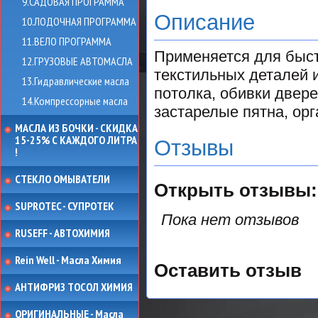
9.САДОВАЯ ПРОГРАММА
Описание
10.ЛОДОЧНАЯ ПРОГРАММА
11.ВЕЛО ПРОГРАММА
Применяется для быст
12.ГРУЗОВЫЕ АВТОМАСЛА
текстильных деталей 
13.Гидравлические масла
потолка, обивки двер
14.Компрессорные масла
застарелые пятна, орг
МАСЛА ИЗ БОЧКИ - СКИДКА
15-25% С КАЖДОГО ЛИТРА
Отзывы
!
СТЕКЛО ОМЫВАТЕЛИ
Открыть
отзывы:
SUPROTEC - СУПРОТЕК
Пока нет отзывов
RUSEFF - АВТОХИМИЯ
Rein Well - Масла Химия
Оставить отзыв
АНТИФРИЗ ТОСОЛ ХИМИЯ
ОРИГИНАЛЬНЫЕ - Масла