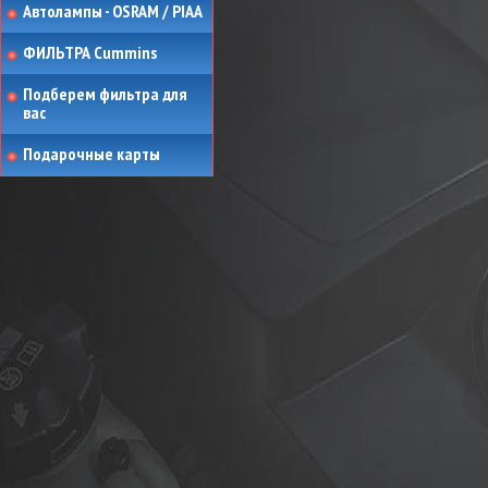
Автолампы - OSRAM / PIAA
ФИЛЬТРА Cummins
Подберем фильтра для
вас
Подарочные карты