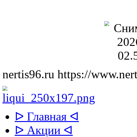
nertis96.ru
https://www.nert
ᐅ Главная ᐊ
ᐅ Акции ᐊ