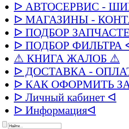
ᐅ АВТОСЕРВИС - Ш
ᐅ МАГАЗИНЫ - КОН
ᐅ ПОДБОР ЗАПЧАСТЕ
ᐅ ПОДБОР ФИЛЬТРА 
⚠ КНИГА ЖАЛОБ ⚠
ᐅ ДОСТАВКА - ОПЛА
ᐅ КАК ОФОРМИТЬ З
ᐅ Личный кабинет ᐊ
ᐅ Информацияᐊ