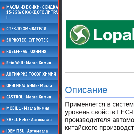
МАСЛА ИЗ БОЧКИ - СКИДКА
15-25% С КАЖДОГО ЛИТРА
!
СТЕКЛО ОМЫВАТЕЛИ
SUPROTEC - СУПРОТЕК
RUSEFF - АВТОХИМИЯ
Rein Well - Масла Химия
АНТИФРИЗ ТОСОЛ ХИМИЯ
ОРИГИНАЛЬНЫЕ - Масла
Описание
CASTROL - Масла Химия
Применяется в систем
MOBIL 1 - Масла Химия
уровень свойств LEC-I
производителя автомо
SHELL Helix - Автомасла
китайского производст
IDEMITSU - Автомасла