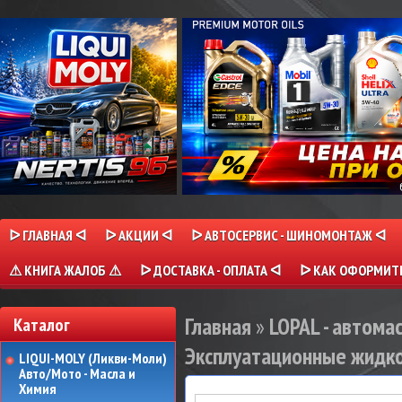
ᐅ ГЛАВНАЯ ᐊ
ᐅ АКЦИИ ᐊ
ᐅ АВТОСЕРВИС - ШИНОМОНТАЖ ᐊ
⚠ КНИГА ЖАЛОБ ⚠
ᐅ ДОСТАВКА - ОПЛАТА ᐊ
ᐅ КАК ОФОРМИТЬ
Главная
»
LOPAL - автома
Каталог
Эксплуатационные жидк
LIQUI-MOLY (Ликви-Моли)
Авто/Мото - Масла и
Химия