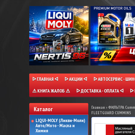
ᐅ ГЛАВНАЯ ᐊ
ᐅ АКЦИИ ᐊ
ᐅ АВТОСЕРВИС - ШИ
⚠ КНИГА ЖАЛОБ ⚠
ᐅ ДОСТАВКА - ОПЛАТА ᐊ
ᐅ 
Главная
»
ФИЛЬТРА Cumm
Каталог
FLEETGUARD CUMMINS
LIQUI-MOLY (Ликви-Моли)
Авто/Мото - Масла и
Химия