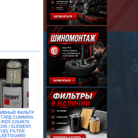
ИВНЫЙ ФИЛЬТР
ТГАРД CUMMINS
19925 5264870
105 / ELEMENT,
FUEL FILTER
LEETGUARD