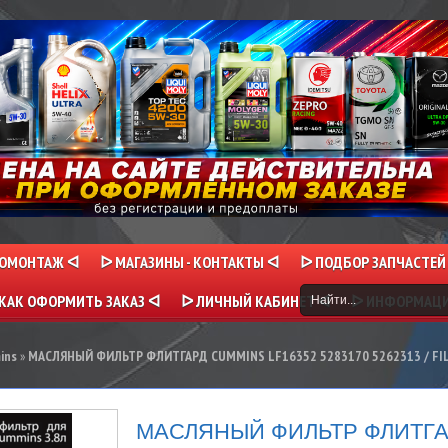
НОМОНТАЖ ᐊ
ᐅ МАГАЗИНЫ - КОНТАКТЫ ᐊ
ᐅ ПОДБОР ЗАПЧАСТЕЙ
КАК ОФОРМИТЬ ЗАКАЗ ᐊ
ᐅ ЛИЧНЫЙ КАБИНЕТ ᐊ
ᐅ ИНФОРМАЦ
ins
»
МАСЛЯНЫЙ ФИЛЬТР ФЛИТГАРД CUMMINS LF16352 5283170 5262313 / FILT
МАСЛЯНЫЙ ФИЛЬТР ФЛИТГ