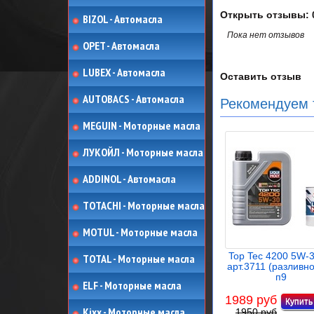
Открыть
отзывы: 
BIZOL - Автомасла
Пока нет отзывов
OPET - Автомасла
LUBEX - Автомасла
Оставить отзыв
AUTOBACS - Автомасла
Рекомендуем 
MEGUIN - Моторные масла
ЛУКОЙЛ - Моторные масла
ADDINOL - Автомасла
TOTACHI - Моторные масла
MOTUL - Моторные масла
Top Tec 4200 5W-3
TOTAL - Моторные масла
арт.3711 (разливно
п9
ELF - Моторные масла
1989 руб
Kixx - Моторные масла
1950 руб