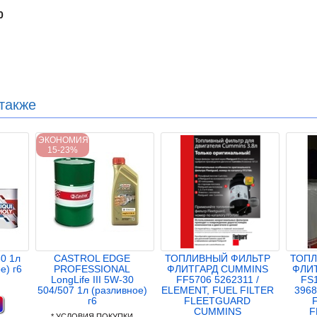
0
также
ЭКОНОМИЯ
15-23%
0 1л
CASTROL EDGE
ТОПЛИВНЫЙ ФИЛЬТР
ТОПЛ
е) г6
PROFESSIONAL
ФЛИТГАРД CUMMINS
ФЛИ
LongLife III 5W-30
FF5706 5262311 /
FS
504/507 1л (разливное)
ELEMENT, FUEL FILTER
3968
г6
FLEETGUARD
CUMMINS
F
* УСЛОВИЯ ПОКУПКИ