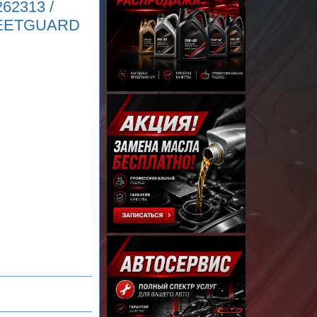
62313 /
FLEETGUARD