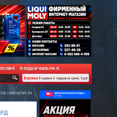
 ПО VINᐊ
ᐅ ПОДБОР ФИЛЬТРА ᐊ
Корзина
В корзине
0
товаров
на сумму
0 руб
ИЯᐊ
ER, LUBRICATING OIL
АРД