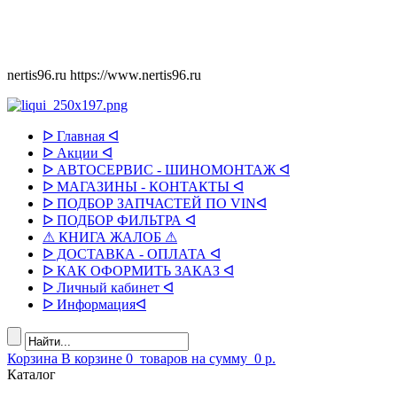
nertis96.ru
https://www.nertis96.ru
ᐅ Главная ᐊ
ᐅ Акции ᐊ
ᐅ АВТОСЕРВИС - ШИНОМОНТАЖ ᐊ
ᐅ МАГАЗИНЫ - КОНТАКТЫ ᐊ
ᐅ ПОДБОР ЗАПЧАСТЕЙ ПО VINᐊ
ᐅ ПОДБОР ФИЛЬТРА ᐊ
⚠ КНИГА ЖАЛОБ ⚠
ᐅ ДОСТАВКА - ОПЛАТА ᐊ
ᐅ КАК ОФОРМИТЬ ЗАКАЗ ᐊ
ᐅ Личный кабинет ᐊ
ᐅ Информацияᐊ
Корзина
В корзине
0
товаров
на сумму
0 р.
Каталог