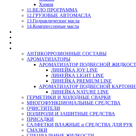
Химия
11.ВЕЛО ПРОГРАММА
12.ГРУЗОВЫЕ АВТОМАСЛА
13.Гидравлические масла
14.Компрессорные масла
МАСЛА ИЗ БОЧКИ - СКИДКА 15-25% С КАЖДОГО 
СТЕКЛО ОМЫВАТЕЛИ
SUPROTEC - СУПРОТЕК
RUSEFF - АВТОХИМИЯ
АНТИКОРРОЗИОННЫЕ СОСТАВЫ
АРОМАТИЗАТОРЫ
АРОМАТИЗАТОР ПОДВЕСНОЙ ЖИДКОС
ЛИНЕЙКА JOY LINE
ЛИНЕЙКА LIGHT LINE
ЛИНЕЙКА PREMIUM LINE
АРОМАТИЗАТОР ПОДВЕСНОЙ КАРТОН
ЛИНЕЙКА NATURE LINE
ГЕРМЕТИКИ И ХОЛОДНЫЕ СВАРКИ
МНОГОФУНКЦИОНАЛЬНЫЕ СРЕДСТВА
ОЧИСТИТЕЛИ
ПОЛИРОЛИ И ЗАЩИТНЫЕ СРЕДСТВА
ПРИСАДКИ
САЛФЕТКИ ВЛАЖНЫЕ и СРЕДСТВА ДЛЯ РУК
СМАЗКИ
СПЕЦИАЛЬНЫЕ ЖИДКОСТИ