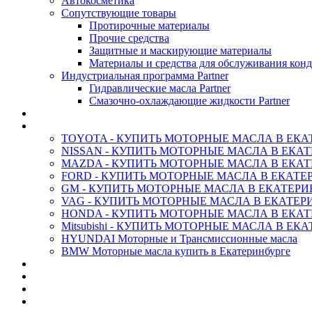
Автокосметика
Сопутствующие товары
Протирочные материалы
Прочие средства
Защитные и маскирующие материалы
Материалы и средства для обслуживания кон
Индустриальная программа Partner
Гидравлические масла Partner
Смазочно-охлаждающие жидкости Partner
АНТИФРИЗ ТОСОЛ ХИМИЯ
ОРИГИНАЛЬНЫЕ - Масла
TOYOTA - КУПИТЬ МОТОРНЫЕ МАСЛА В ЕКА
NISSAN - КУПИТЬ МОТОРНЫЕ МАСЛА В ЕКА
MAZDA - КУПИТЬ МОТОРНЫЕ МАСЛА В ЕКАТ
FORD - КУПИТЬ МОТОРНЫЕ МАСЛА В ЕКАТЕ
GM - КУПИТЬ МОТОРНЫЕ МАСЛА В ЕКАТЕРИ
VAG - КУПИТЬ МОТОРНЫЕ МАСЛА В ЕКАТЕР
HONDA - КУПИТЬ МОТОРНЫЕ МАСЛА В ЕКАТ
Mitsubishi - КУПИТЬ МОТОРНЫЕ МАСЛА В ЕК
HYUNDAI Моторные и Трансмиссионные масла
BMW Моторные масла купить в Екатеринбурге
CASTROL - Масла Химия
MOBIL 1 - Масла Химия
SHELL Helix - Автомасла
IDEMITSU - Автомасла