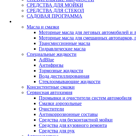
СРЕДСТВА ДЛЯ МОЙКИ
СРЕДСТВА ДЛЯ СТЕКОЛ
САДОВАЯ ПРОГРАММА
Rein Well - Масла Химия
Масла и смазки
Моторные масла для леговых автомобилей и л
Моторные масла для смешанных автопарков, г
Трансмиссионные масла
Гидравлические масла
Специальные жидкости
AdBlue
Антифризы
Тормозные жидкости
Вода дистиллированная
Стеклоомывающие жидкости
Консистентные смазки
Сервисная автохимия
Промывки и очистители систем автомобиля
Смазки аэрозольные
Очистители
Антикоррозионные составы
Средства для бесконтактной мойки
Средства для кузовного ремонта
Средства для рук