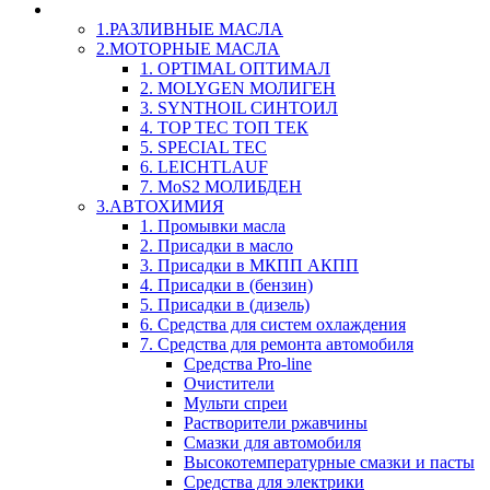
LIQUI-MOLY (Ликви-Моли) Авто/Мото - Масла и Х
1.РАЗЛИВНЫЕ МАСЛА
2.МОТОРНЫЕ МАСЛА
1. OPTIMAL ОПТИМАЛ
2. MOLYGEN МОЛИГЕН
3. SYNTHOIL СИНТОИЛ
4. TOP TEC ТОП ТЕК
5. SPECIAL TEC
6. LEICHTLAUF
7. MoS2 МОЛИБДЕН
3.АВТОХИМИЯ
1. Промывки масла
2. Присадки в масло
3. Присадки в МКПП АКПП
4. Присадки в (бензин)
5. Присадки в (дизель)
6. Средства для систем охлаждения
7. Средства для ремонта автомобиля
Средства Pro-line
Очистители
Мульти спреи
Растворители ржавчины
Смазки для автомобиля
Высокотемпературные смазки и пасты
Средства для электрики