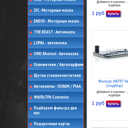
Добавьте в корзину -
подбора.
ZIC - Моторные масла
1 руб
ENEOS - Моторные масла
THE BEAST - Автомасла
LOPAL - автомасла
SWD Rheinol - Автомасла
Освежители / Автопарфюм
Щетки стеклоочистителя
Фильтр АКПП 
Автолампы - OSRAM / PIAA
(подбор)
Добавьте в корзину -
подбора.
ФИЛЬТРА Cummins
1 руб
Подберем фильтра для
вас
Подарочные карты