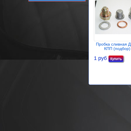
Пробка сливная Д
КПП (подбор)
1 руб