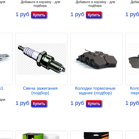
 для
Добавьте в корзину - для
Добавьте в корзину - для
Добав
подбора.
подбора.
1 руб
1 руб
1 руб
№1
Свеча зажигания
Колодки тормозные
Кол
(подбор)
задние (подбор)
пер
 для
1 руб
1 руб
1 руб