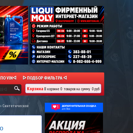
 ПО VINᐊ
ᐅ ПОДБОР ФИЛЬТРА ᐊ
Корзина
В корзине
0
товаров
на сумму
0 руб
ИЯᐊ
»
Синтетическое
о