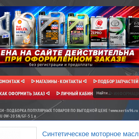
НОМОНТАЖ ᐊ
ᐅ МАГАЗИНЫ - КОНТАКТЫ ᐊ
ᐅ ПОДБОР ЗАПЧАСТЕЙ
КАК ОФОРМИТЬ ЗАКАЗ ᐊ
ᐅ ЛИЧНЫЙ КАБИНЕТ ᐊ
ᐅ ИНФОРМАЦ
И - ПОДБОРКА ПОПУЛЯРНЫХ ТОВАРОВ ПО ВЫГОДНОЙ ЦЕНЕ ! www.nertis96.ru
U 0W-20 SN/GF-5 1 л
Синтетическое моторное масл