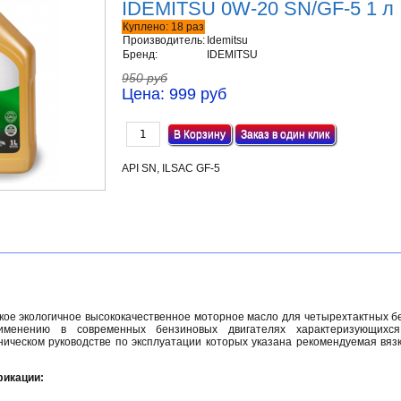
IDEMITSU 0W-20 SN/GF-5 1 л
Куплено:
18
раз
Производитель:
Idemitsu
Бренд:
IDEMITSU
950 руб
Цена:
999 руб
Заказ в один клик
API SN, ILSAC GF-5
кое экологичное высококачественное моторное масло для четырехтактных б
именению в современных бензиновых двигателях характеризующихся
ническом руководстве по эксплуатации которых указана рекомендуемая вяз
фикации: