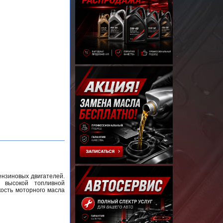
ензиновых двигателей.
 высокой топливной
кость моторного масла