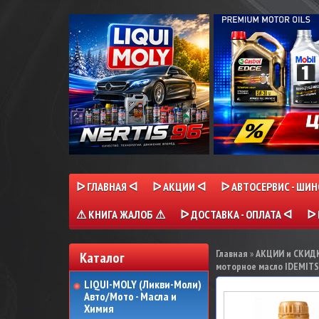
ᐅ ГЛАВНАЯ ᐊ
ᐅ АКЦИИ ᐊ
ᐅ АВТОСЕРВИС - ШИ
⚠ КНИГА ЖАЛОБ ⚠
ᐅ ДОСТАВКА - ОПЛАТА ᐊ
ᐅ 
Главная
»
АКЦИИ и СКИДК
Каталог
моторное масло IDEMITS
LIQUI-MOLY (Ликви-Моли)
Авто/Мото - Масла и
Химия