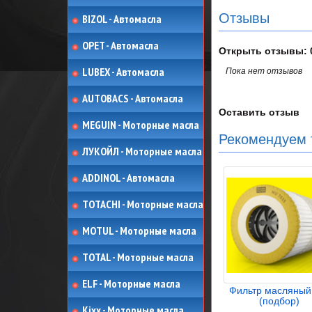
Отзывы
BIZOL - Автомасла
OPET - Автомасла
Открыть
отзывы: 
LUBEX - Автомасла
Пока нет отзывов
AUTOBACS - Автомасла
Оставить отзыв
MEGUIN - Моторные масла
Рекомендуем 
ЛУКОЙЛ - Моторные масла
ADDINOL - Автомасла
TOTACHI - Моторные масла
MOTUL - Моторные масла
TOTAL - Моторные масла
ELF - Моторные масла
Фильтр масляны
(подбор)
Kixx - Моторные масла