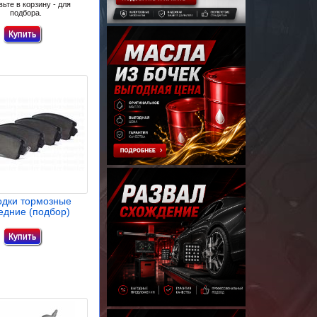
ьте в корзину - для
подбора.
одки тормозные
едние (подбор)