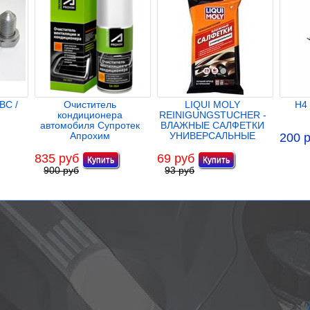
ВС /
Очиститель
LIQUI MOLY
H4
кондиционера
REINIGUNGSTUCHER -
автомобиля Супротек
ВЛАЖНЫЕ САЛФЕТКИ
Апрохим
УНИВЕРСАЛЬНЫЕ
200 
835 руб
69 руб
900 руб
93 руб