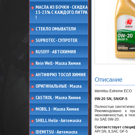
МАСЛА ИЗ БОЧКИ - СКИДКА
15-25% С КАЖДОГО ЛИТРА
!
СТЕКЛО ОМЫВАТЕЛИ
SUPROTEC - СУПРОТЕК
RUSEFF - АВТОХИМИЯ
Rein Well - Масла Химия
АНТИФРИЗ ТОСОЛ ХИМИЯ
Описание
ОРИГИНАЛЬНЫЕ - Масла
Idemitsu Extreme ECO
CASTROL - Масла Химия
0W-20 SN, SN/GF-5
Полностью синтетичес
MOBIL 1 - Масла Химия
Рекомендовано к пр
экономичностью, в тех
SHELL Helix - Автомасла
по SAE 0W-20.
Соответствует специ
IDEMITSU - Автомасла
API SN, ILSAC GF-5