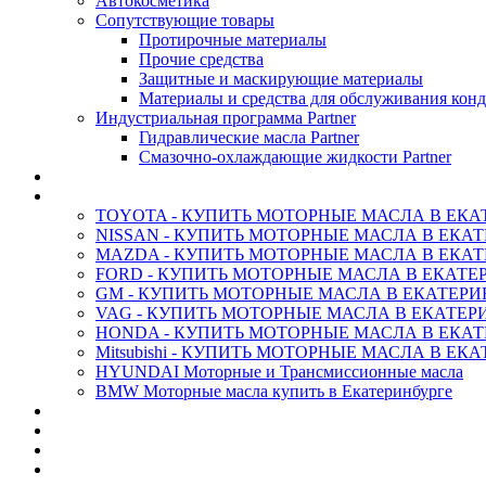
Автокосметика
Сопутствующие товары
Протирочные материалы
Прочие средства
Защитные и маскирующие материалы
Материалы и средства для обслуживания кон
Индустриальная программа Partner
Гидравлические масла Partner
Смазочно-охлаждающие жидкости Partner
АНТИФРИЗ ТОСОЛ ХИМИЯ
ОРИГИНАЛЬНЫЕ - Масла
TOYOTA - КУПИТЬ МОТОРНЫЕ МАСЛА В ЕКА
NISSAN - КУПИТЬ МОТОРНЫЕ МАСЛА В ЕКА
MAZDA - КУПИТЬ МОТОРНЫЕ МАСЛА В ЕКАТ
FORD - КУПИТЬ МОТОРНЫЕ МАСЛА В ЕКАТЕ
GM - КУПИТЬ МОТОРНЫЕ МАСЛА В ЕКАТЕРИ
VAG - КУПИТЬ МОТОРНЫЕ МАСЛА В ЕКАТЕР
HONDA - КУПИТЬ МОТОРНЫЕ МАСЛА В ЕКАТ
Mitsubishi - КУПИТЬ МОТОРНЫЕ МАСЛА В ЕК
HYUNDAI Моторные и Трансмиссионные масла
BMW Моторные масла купить в Екатеринбурге
CASTROL - Масла Химия
MOBIL 1 - Масла Химия
SHELL Helix - Автомасла
IDEMITSU - Автомасла