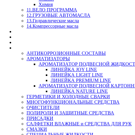
Химия
11.ВЕЛО ПРОГРАММА
12.ГРУЗОВЫЕ АВТОМАСЛА
13.Гидравлические масла
14.Компрессорные масла
МАСЛА ИЗ БОЧКИ - СКИДКА 15-25% С КАЖДОГО 
СТЕКЛО ОМЫВАТЕЛИ
SUPROTEC - СУПРОТЕК
RUSEFF - АВТОХИМИЯ
АНТИКОРРОЗИОННЫЕ СОСТАВЫ
АРОМАТИЗАТОРЫ
АРОМАТИЗАТОР ПОДВЕСНОЙ ЖИДКОС
ЛИНЕЙКА JOY LINE
ЛИНЕЙКА LIGHT LINE
ЛИНЕЙКА PREMIUM LINE
АРОМАТИЗАТОР ПОДВЕСНОЙ КАРТОН
ЛИНЕЙКА NATURE LINE
ГЕРМЕТИКИ И ХОЛОДНЫЕ СВАРКИ
МНОГОФУНКЦИОНАЛЬНЫЕ СРЕДСТВА
ОЧИСТИТЕЛИ
ПОЛИРОЛИ И ЗАЩИТНЫЕ СРЕДСТВА
ПРИСАДКИ
САЛФЕТКИ ВЛАЖНЫЕ и СРЕДСТВА ДЛЯ РУК
СМАЗКИ
СПЕЦИАЛЬНЫЕ ЖИДКОСТИ