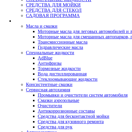
СРЕДСТВА ДЛЯ МОЙКИ
СРЕДСТВА ДЛЯ СТЕКОЛ
САДОВАЯ ПРОГРАММА
Rein Well - Масла Химия
Масла и смазки
Моторные масла для леговых автомобилей и л
Моторные масла для смешанных автопарков, г
Трансмиссионные масла
Гидравлические масла
Специальные жидкости
AdBlue
Антифризы
Тормозные жидкости
Вода дистиллированная
Стеклоомывающие жидкости
Консистентные смазки
Сервисная автохимия
Промывки и очистители систем автомобиля
Смазки аэрозольные
Очистители
Антикоррозионные составы
Средства для бесконтактной мойки
Средства для кузовного ремонта
Средства для рук