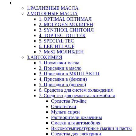
LIQUI-MOLY (Ликви-Моли) Авто/Мото - Масла и Х
1.РАЗЛИВНЫЕ МАСЛА
2.МОТОРНЫЕ МАСЛА
1. OPTIMAL ОПТИМАЛ
2. MOLYGEN МОЛИГЕН
3. SYNTHOIL СИНТОИЛ
4. TOP TEC ТОП ТЕК
5. SPECIAL TEC
6. LEICHTLAUF
7. MoS2 МОЛИБДЕН
3.АВТОХИМИЯ
1. Промывки масла
2. Присадки в масло
3. Присадки в МКПП АКПП
4. Присадки в (бензин)
5. Присадки в (дизель)
6. Средства для систем охлаждения
7. Средства для ремонта автомобиля
Средства Pro-line
Очистители
Мульти спреи
Растворители ржавчины
Смазки для автомобиля
Высокотемпературные смазки и пасты
Средства для электрики