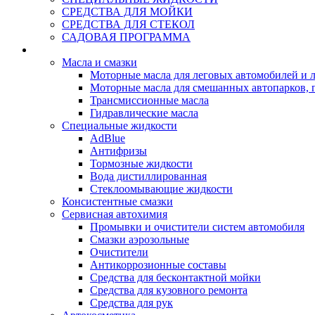
СРЕДСТВА ДЛЯ МОЙКИ
СРЕДСТВА ДЛЯ СТЕКОЛ
САДОВАЯ ПРОГРАММА
Rein Well - Масла Химия
Масла и смазки
Моторные масла для леговых автомобилей и л
Моторные масла для смешанных автопарков, г
Трансмиссионные масла
Гидравлические масла
Специальные жидкости
AdBlue
Антифризы
Тормозные жидкости
Вода дистиллированная
Стеклоомывающие жидкости
Консистентные смазки
Сервисная автохимия
Промывки и очистители систем автомобиля
Смазки аэрозольные
Очистители
Антикоррозионные составы
Средства для бесконтактной мойки
Средства для кузовного ремонта
Средства для рук