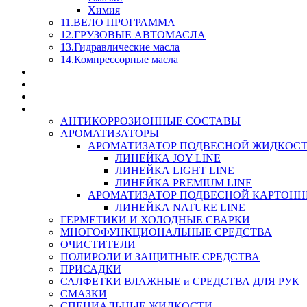
Химия
11.ВЕЛО ПРОГРАММА
12.ГРУЗОВЫЕ АВТОМАСЛА
13.Гидравлические масла
14.Компрессорные масла
МАСЛА ИЗ БОЧКИ - СКИДКА 15-25% С КАЖДОГО 
СТЕКЛО ОМЫВАТЕЛИ
SUPROTEC - СУПРОТЕК
RUSEFF - АВТОХИМИЯ
АНТИКОРРОЗИОННЫЕ СОСТАВЫ
АРОМАТИЗАТОРЫ
АРОМАТИЗАТОР ПОДВЕСНОЙ ЖИДКОС
ЛИНЕЙКА JOY LINE
ЛИНЕЙКА LIGHT LINE
ЛИНЕЙКА PREMIUM LINE
АРОМАТИЗАТОР ПОДВЕСНОЙ КАРТОН
ЛИНЕЙКА NATURE LINE
ГЕРМЕТИКИ И ХОЛОДНЫЕ СВАРКИ
МНОГОФУНКЦИОНАЛЬНЫЕ СРЕДСТВА
ОЧИСТИТЕЛИ
ПОЛИРОЛИ И ЗАЩИТНЫЕ СРЕДСТВА
ПРИСАДКИ
САЛФЕТКИ ВЛАЖНЫЕ и СРЕДСТВА ДЛЯ РУК
СМАЗКИ
СПЕЦИАЛЬНЫЕ ЖИДКОСТИ