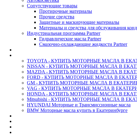
Автокосметика
Сопутствующие товары
Протирочные материалы
Прочие средства
Защитные и маскирующие материалы
Материалы и средства для обслуживания кон
Индустриальная программа Partner
Гидравлические масла Partner
Смазочно-охлаждающие жидкости Partner
АНТИФРИЗ ТОСОЛ ХИМИЯ
ОРИГИНАЛЬНЫЕ - Масла
TOYOTA - КУПИТЬ МОТОРНЫЕ МАСЛА В ЕКА
NISSAN - КУПИТЬ МОТОРНЫЕ МАСЛА В ЕКА
MAZDA - КУПИТЬ МОТОРНЫЕ МАСЛА В ЕКАТ
FORD - КУПИТЬ МОТОРНЫЕ МАСЛА В ЕКАТЕ
GM - КУПИТЬ МОТОРНЫЕ МАСЛА В ЕКАТЕРИ
VAG - КУПИТЬ МОТОРНЫЕ МАСЛА В ЕКАТЕР
HONDA - КУПИТЬ МОТОРНЫЕ МАСЛА В ЕКАТ
Mitsubishi - КУПИТЬ МОТОРНЫЕ МАСЛА В ЕК
HYUNDAI Моторные и Трансмиссионные масла
BMW Моторные масла купить в Екатеринбурге
CASTROL - Масла Химия
MOBIL 1 - Масла Химия
SHELL Helix - Автомасла
IDEMITSU - Автомасла