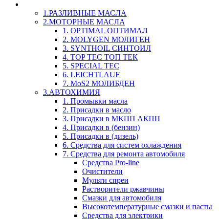
LIQUI-MOLY (Ликви-Моли) Авто/Мото - Масла и Х
1.РАЗЛИВНЫЕ МАСЛА
2.МОТОРНЫЕ МАСЛА
1. OPTIMAL ОПТИМАЛ
2. MOLYGEN МОЛИГЕН
3. SYNTHOIL СИНТОИЛ
4. TOP TEC ТОП ТЕК
5. SPECIAL TEC
6. LEICHTLAUF
7. MoS2 МОЛИБДЕН
3.АВТОХИМИЯ
1. Промывки масла
2. Присадки в масло
3. Присадки в МКПП АКПП
4. Присадки в (бензин)
5. Присадки в (дизель)
6. Средства для систем охлаждения
7. Средства для ремонта автомобиля
Средства Pro-line
Очистители
Мульти спреи
Растворители ржавчины
Смазки для автомобиля
Высокотемпературные смазки и пасты
Средства для электрики