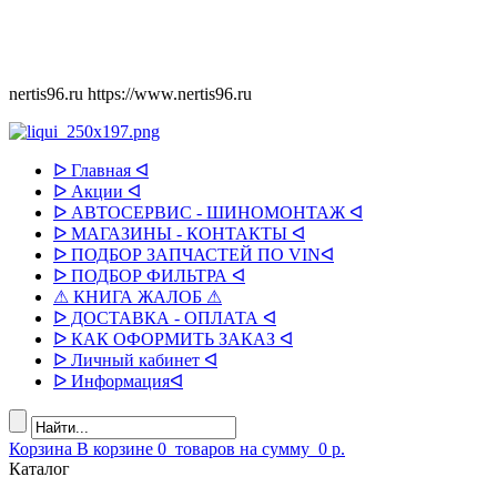
nertis96.ru
https://www.nertis96.ru
ᐅ Главная ᐊ
ᐅ Акции ᐊ
ᐅ АВТОСЕРВИС - ШИНОМОНТАЖ ᐊ
ᐅ МАГАЗИНЫ - КОНТАКТЫ ᐊ
ᐅ ПОДБОР ЗАПЧАСТЕЙ ПО VINᐊ
ᐅ ПОДБОР ФИЛЬТРА ᐊ
⚠ КНИГА ЖАЛОБ ⚠
ᐅ ДОСТАВКА - ОПЛАТА ᐊ
ᐅ КАК ОФОРМИТЬ ЗАКАЗ ᐊ
ᐅ Личный кабинет ᐊ
ᐅ Информацияᐊ
Корзина
В корзине
0
товаров
на сумму
0 р.
Каталог