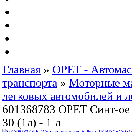
Автолампы - OSRAM 
ФИЛЬТРА Cummins
Подберем фильтра для
Подарочные карты
Главная
»
OPET - Автомас
транспорта
»
Моторные м
легковых автомобилей и л
601368783 OPET Синт-ое 
30 (1л) - 1 л