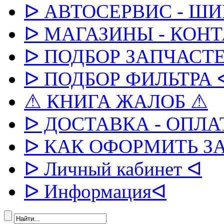
ᐅ АВТОСЕРВИС - Ш
ᐅ МАГАЗИНЫ - КОН
ᐅ ПОДБОР ЗАПЧАСТЕ
ᐅ ПОДБОР ФИЛЬТРА 
⚠ КНИГА ЖАЛОБ ⚠
ᐅ ДОСТАВКА - ОПЛА
ᐅ КАК ОФОРМИТЬ З
ᐅ Личный кабинет ᐊ
ᐅ Информацияᐊ