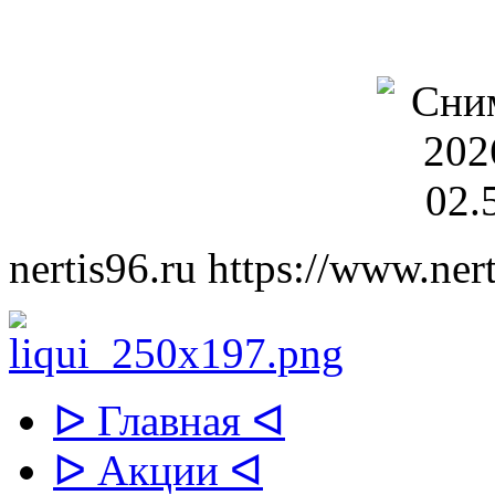
nertis96.ru
https://www.nert
ᐅ Главная ᐊ
ᐅ Акции ᐊ