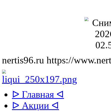
nertis96.ru
https://www.nert
ᐅ Главная ᐊ
ᐅ Акции ᐊ