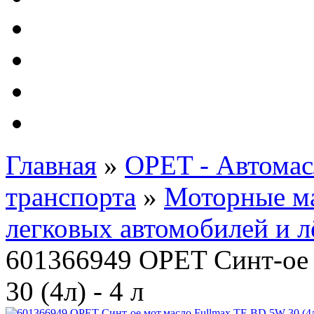
Автолампы - OSRAM 
ФИЛЬТРА Cummins
Подберем фильтра для
Подарочные карты
Главная
»
OPET - Автомас
транспорта
»
Моторные м
легковых автомобилей и л
601366949 OPET Синт-ое 
30 (4л) - 4 л