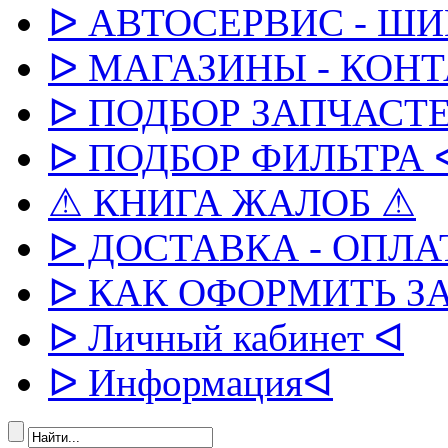
ᐅ АВТОСЕРВИС - Ш
ᐅ МАГАЗИНЫ - КОН
ᐅ ПОДБОР ЗАПЧАСТЕ
ᐅ ПОДБОР ФИЛЬТРА 
⚠ КНИГА ЖАЛОБ ⚠
ᐅ ДОСТАВКА - ОПЛА
ᐅ КАК ОФОРМИТЬ З
ᐅ Личный кабинет ᐊ
ᐅ Информацияᐊ