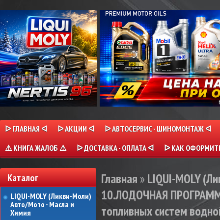
ᐅ ГЛАВНАЯ ᐊ
ᐅ АКЦИИ ᐊ
ᐅ АВТОСЕРВИС - ШИНОМОНТАЖ ᐊ
⚠ КНИГА ЖАЛОБ ⚠
ᐅ ДОСТАВКА - ОПЛАТА ᐊ
ᐅ КАК ОФОРМИТЬ
Главная
»
LIQUI-MOLY (Л
Каталог
10.ЛОДОЧНАЯ ПРОГРАМ
LIQUI-MOLY (Ликви-Моли)
Авто/Мото - Масла и
топливных систем водной 
Химия