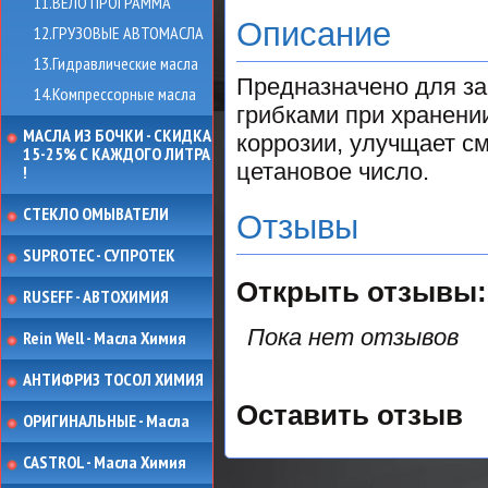
11.ВЕЛО ПРОГРАММА
Описание
12.ГРУЗОВЫЕ АВТОМАСЛА
13.Гидравлические масла
Предназначено для за
14.Компрессорные масла
грибками при хранени
МАСЛА ИЗ БОЧКИ - СКИДКА
коррозии, улучщает с
15-25% С КАЖДОГО ЛИТРА
цетановое число.
!
СТЕКЛО ОМЫВАТЕЛИ
Отзывы
SUPROTEC - СУПРОТЕК
Открыть
отзывы:
RUSEFF - АВТОХИМИЯ
Пока нет отзывов
Rein Well - Масла Химия
АНТИФРИЗ ТОСОЛ ХИМИЯ
Оставить отзыв
ОРИГИНАЛЬНЫЕ - Масла
CASTROL - Масла Химия