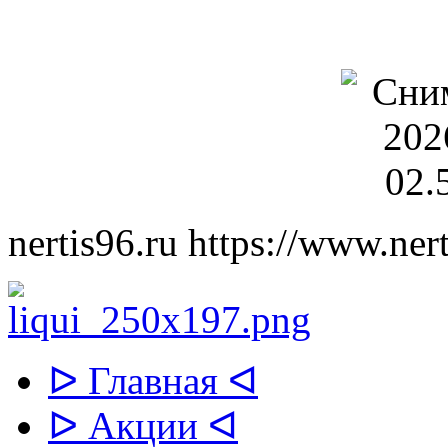
nertis96.ru
https://www.nert
ᐅ Главная ᐊ
ᐅ Акции ᐊ