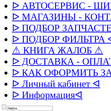
ᐅ АВТОСЕРВИС - Ш
ᐅ МАГАЗИНЫ - КОН
ᐅ ПОДБОР ЗАПЧАСТЕ
ᐅ ПОДБОР ФИЛЬТРА 
⚠ КНИГА ЖАЛОБ ⚠
ᐅ ДОСТАВКА - ОПЛА
ᐅ КАК ОФОРМИТЬ З
ᐅ Личный кабинет ᐊ
ᐅ Информацияᐊ