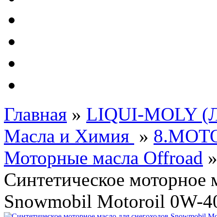
Автолампы - OSRAM 
ФИЛЬТРА Cummins
Подберем фильтра для
Подарочные карты
Главная
»
LIQUI-MOLY (Л
Масла и Химия
»
8.МОТ
Моторные масла Offroad
Синтетическое моторное м
Snowmobil Motoroil 0W-40