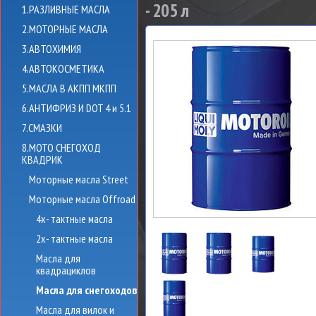
- 205 л
1.РАЗЛИВНЫЕ МАСЛА
2.МОТОРНЫЕ МАСЛА
3.АВТОХИМИЯ
4.АВТОКОСМЕТИКА
5.МАСЛА В АКПП МКПП
6.АНТИФРИЗ И DOT 4 и 5.1
7.СМАЗКИ
8.МОТО СНЕГОХОД
КВАДРИК
Моторные масла Street
Моторные масла Offroad
4х- тактные масла
2х- тактные масла
Масла для
квадрациклов
Масла для снегоходов
Масла для вилок и