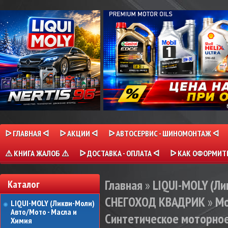
ᐅ ГЛАВНАЯ ᐊ
ᐅ АКЦИИ ᐊ
ᐅ АВТОСЕРВИС - ШИНОМОНТАЖ ᐊ
⚠ КНИГА ЖАЛОБ ⚠
ᐅ ДОСТАВКА - ОПЛАТА ᐊ
ᐅ КАК ОФОРМИТЬ
Главная
»
LIQUI-MOLY (Л
Каталог
СНЕГОХОД КВАДРИК
»
Мо
LIQUI-MOLY (Ликви-Моли)
Авто/Мото - Масла и
Синтетическое моторное
Химия