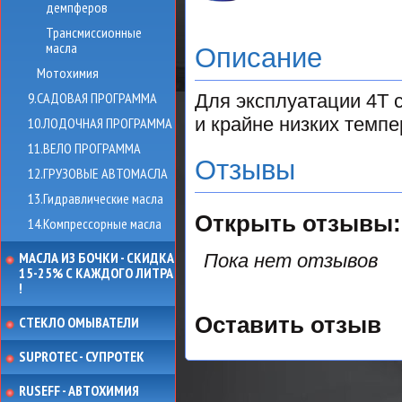
демпферов
Трансмиссионные
масла
Описание
Мотохимия
9.САДОВАЯ ПРОГРАММА
Для эксплуатации 4Т 
и крайне низких темпе
10.ЛОДОЧНАЯ ПРОГРАММА
11.ВЕЛО ПРОГРАММА
Отзывы
12.ГРУЗОВЫЕ АВТОМАСЛА
13.Гидравлические масла
Открыть
отзывы:
14.Компрессорные масла
МАСЛА ИЗ БОЧКИ - СКИДКА
Пока нет отзывов
15-25% С КАЖДОГО ЛИТРА
!
Оставить отзыв
СТЕКЛО ОМЫВАТЕЛИ
SUPROTEC - СУПРОТЕК
RUSEFF - АВТОХИМИЯ