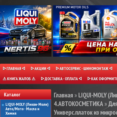
ᐅ ГЛАВНАЯ ᐊ
ᐅ АКЦИИ ᐊ
ᐅ АВТОСЕРВИС - ШИНОМОНТАЖ ᐊ
⚠ КНИГА ЖАЛОБ ⚠
ᐅ ДОСТАВКА - ОПЛАТА ᐊ
ᐅ КАК ОФОРМИТЬ
Главная
»
LIQUI-MOLY (Л
Каталог
4.АВТОКОСМЕТИКА
»
Для
LIQUI-MOLY (Ликви-Моли)
Авто/Мото - Масла и
Универс.платок из микроф
Химия