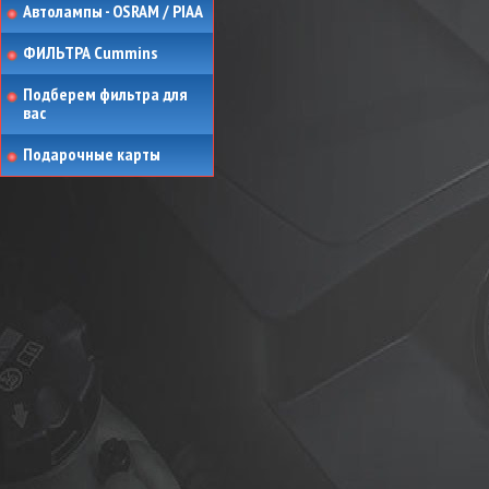
Автолампы - OSRAM / PIAA
ФИЛЬТРА Cummins
Подберем фильтра для
вас
Подарочные карты