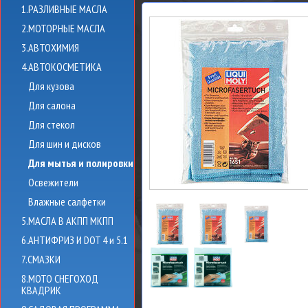
1.РАЗЛИВНЫЕ МАСЛА
2.МОТОРНЫЕ МАСЛА
3.АВТОХИМИЯ
4.АВТОКОСМЕТИКА
Для кузова
Для салона
Для стекол
Для шин и дисков
Для мытья и полировки
Освежители
Влажные салфетки
5.МАСЛА В АКПП МКПП
6.АНТИФРИЗ И DOT 4 и 5.1
7.СМАЗКИ
8.МОТО СНЕГОХОД
КВАДРИК