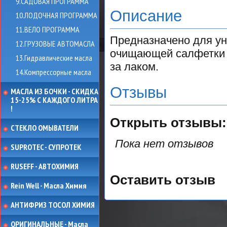
9.САДОВАЯ ПРОГРАММА
Описание
10.ЛОДОЧНАЯ ПРОГРАММА
11.ВЕЛО ПРОГРАММА
Предназначено для ун
12.ГРУЗОВЫЕ АВТОМАСЛА
очищающей салфетки л
13.Гидравлические масла
за лаком.
14.Компрессорные масла
Отзывы
МАСЛА ИЗ БОЧКИ - СКИДКА
15-25% С КАЖДОГО ЛИТРА
!
Открыть
отзывы:
СТЕКЛО ОМЫВАТЕЛИ
Пока нет отзывов
SUPROTEC - СУПРОТЕК
RUSEFF - АВТОХИМИЯ
Оставить отзыв
Rein Well - Масла Химия
АНТИФРИЗ ТОСОЛ ХИМИЯ
ОРИГИНАЛЬНЫЕ - Масла