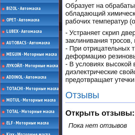
Образует на обрабаты
BIZOL - Автомасла
обладающий химическ
OPET - Автомасла
рабочих температур (о
LUBEX - Автомасла
- Устраняет скрип две
заклинивания тросов,
AUTOBACS - Автомасла
- При отрицательных 
MEGUIN - Моторные масла
деформацию резиновых
- В условиях высокой
ЛУКОЙЛ - Моторные масла
диэлектрические свой
ADDINOL - Автомасла
предотвращает утечки
TOTACHI - Моторные масла
Отзывы
MOTUL - Моторные масла
TOTAL - Моторные масла
Открыть
отзывы:
ELF - Моторные масла
Пока нет отзывов
Kixx - Моторные масла