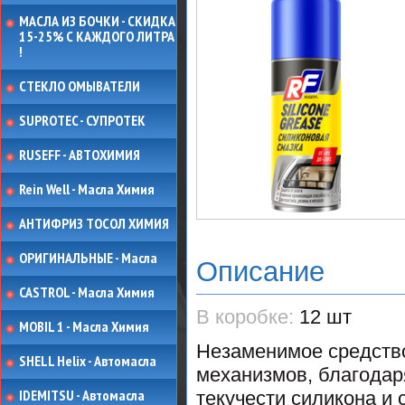
МАСЛА ИЗ БОЧКИ - СКИДКА
15-25% С КАЖДОГО ЛИТРА
!
СТЕКЛО ОМЫВАТЕЛИ
SUPROTEC - СУПРОТЕК
RUSEFF - АВТОХИМИЯ
Rein Well - Масла Химия
АНТИФРИЗ ТОСОЛ ХИМИЯ
ОРИГИНАЛЬНЫЕ - Масла
Описание
CASTROL - Масла Химия
В коробке:
12 шт
MOBIL 1 - Масла Химия
Незаменимое средство
SHELL Helix - Автомасла
механизмов, благодар
IDEMITSU - Автомасла
текучести силикона и 