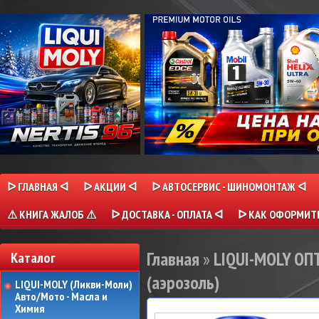
ᐅ ГЛАВНАЯ ᐊ
ᐅ АКЦИИ ᐊ
ᐅ АВТОСЕРВИС - ШИНОМОНТАЖ ᐊ
⚠ КНИГА ЖАЛОБ ⚠
ᐅ ДОСТАВКА - ОПЛАТА ᐊ
ᐅ КАК ОФОРМИТЬ
Главная
»
LIQUI-MOLY О
Каталог
(аэрозоль)
LIQUI-MOLY (Ликви-Моли)
Авто/Мото - Масла и
Химия