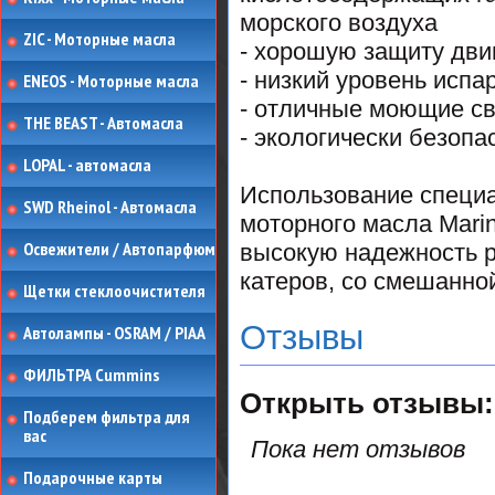
морского воздуха
ZIC - Моторные масла
- хорошую защиту дви
- низкий уровень испа
ENEOS - Моторные масла
- отличные моющие с
THE BEAST - Автомасла
- экологически безопа
LOPAL - автомасла
Использование специа
SWD Rheinol - Автомасла
моторного масла Marin
Освежители / Автопарфюм
высокую надежность р
катеров, со смешанно
Щетки стеклоочистителя
Отзывы
Автолампы - OSRAM / PIAA
ФИЛЬТРА Cummins
Открыть
отзывы:
Подберем фильтра для
вас
Пока нет отзывов
Подарочные карты