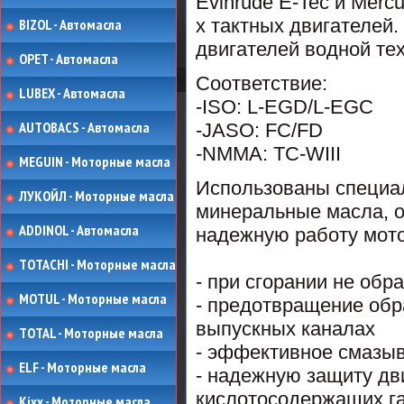
Evinrude E-Tec и Mercu
х тактных двигателей
BIZOL - Автомасла
двигателей водной тех
OPET - Автомасла
Соответствие:
LUBEX - Автомасла
-ISO: L-EGD/L-EGC
AUTOBACS - Автомасла
-JASO: FC/FD
-NMMA: TC-WIII
MEGUIN - Моторные масла
Использованы специал
ЛУКОЙЛ - Моторные масла
минеральные масла, 
ADDINOL - Автомасла
надежную работу мото
TOTACHI - Моторные масла
- при сгорании не обр
MOTUL - Моторные масла
- предотвращение обр
выпускных каналах
TOTAL - Моторные масла
- эффективное смазыв
ELF - Моторные масла
- надежную защиту дв
кислотосодержащих га
Kixx - Моторные масла