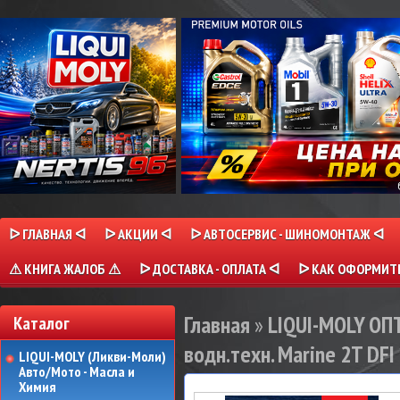
ᐅ ГЛАВНАЯ ᐊ
ᐅ АКЦИИ ᐊ
ᐅ АВТОСЕРВИС - ШИНОМОНТАЖ ᐊ
⚠ КНИГА ЖАЛОБ ⚠
ᐅ ДОСТАВКА - ОПЛАТА ᐊ
ᐅ КАК ОФОРМИТЬ
Главная
»
LIQUI-MOLY О
Каталог
водн.техн. Marine 2T DFI 
LIQUI-MOLY (Ликви-Моли)
Авто/Мото - Масла и
Химия