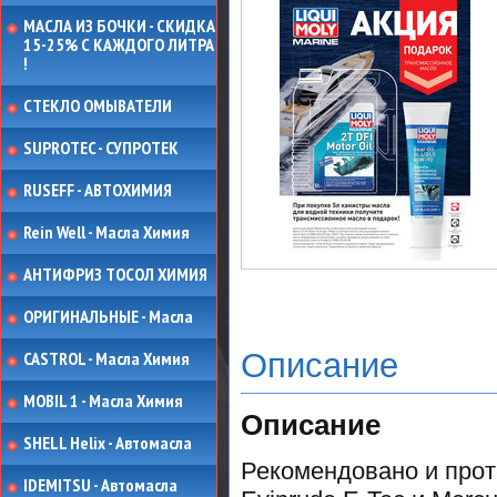
МАСЛА ИЗ БОЧКИ - СКИДКА
15-25% С КАЖДОГО ЛИТРА
!
СТЕКЛО ОМЫВАТЕЛИ
SUPROTEC - СУПРОТЕК
RUSEFF - АВТОХИМИЯ
Rein Well - Масла Химия
АНТИФРИЗ ТОСОЛ ХИМИЯ
ОРИГИНАЛЬНЫЕ - Масла
Описание
CASTROL - Масла Химия
MOBIL 1 - Масла Химия
Описание
SHELL Helix - Автомасла
Рекомендовано и прот
IDEMITSU - Автомасла