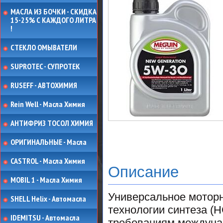
МАСЛА ИЗ БОЧКИ - СКИДКА
15-25% С КАЖДОГО ЛИТРА
!
СТЕКЛО ОМЫВАТЕЛИ
SUPROTEC - СУПРОТЕК
RUSEFF - АВТОХИМИЯ
Rein Well - Масла Химия
АНТИФРИЗ ТОСОЛ ХИМИЯ
ОРИГИНАЛЬНЫЕ - Масла
CASTROL - Масла Химия
Описание
MOBIL 1 - Масла Химия
Универсальное моторн
SHELL Helix - Автомасла
технологии синтеза (
IDEMITSU - Автомасла
требованиям междунар