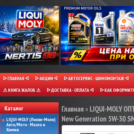
ᐅ ГЛАВНАЯ ᐊ
ᐅ АКЦИИ ᐊ
ᐅ АВТОСЕРВИС - ШИНОМОНТАЖ ᐊ
⚠ КНИГА ЖАЛОБ ⚠
ᐅ ДОСТАВКА - ОПЛАТА ᐊ
ᐅ КАК ОФОРМИТЬ
Главная
»
LIQUI-MOLY О
Каталог
New Generation 5W-30 S
LIQUI-MOLY (Ликви-Моли)
Авто/Мото - Масла и
Химия