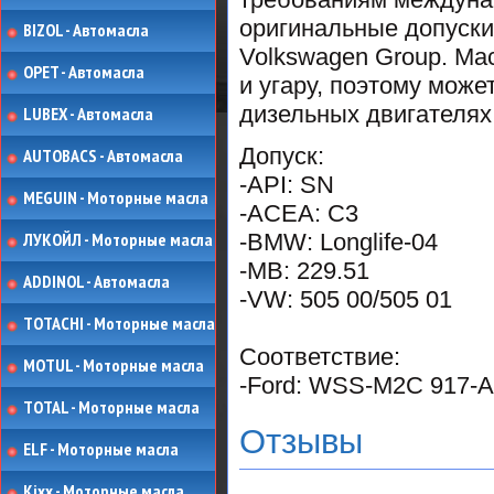
оригинальные допуски 
BIZOL - Автомасла
Volkswagen Group. Ма
OPET - Автомасла
и угару, поэтому може
дизельных двигателях
LUBEX - Автомасла
Допуск:
AUTOBACS - Автомасла
-API: SN
MEGUIN - Моторные масла
-ACEA: C3
ЛУКОЙЛ - Моторные масла
-BMW: Longlife-04
-MB: 229.51
ADDINOL - Автомасла
-VW: 505 00/505 01
TOTACHI - Моторные масла
Соответствие:
MOTUL - Моторные масла
-Ford: WSS-M2C 917-A
TOTAL - Моторные масла
Отзывы
ELF - Моторные масла
Kixx - Моторные масла