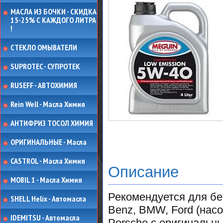
МАСЛА ИЗ БОЧКИ - СКИДКА
15-25% С КАЖДОГО ЛИТРА
!
СТЕКЛО ОМЫВАТЕЛИ
SUPROTEC - СУПРОТЕК
RUSEFF - АВТОХИМИЯ
Rein Well - Масла Химия
АНТИФРИЗ ТОСОЛ ХИМИЯ
ОРИГИНАЛЬНЫЕ - Масла
CASTROL - Масла Химия
Описание
MOBIL 1 - Масла Химия
Рекомендуется для бе
SHELL Helix - Автомасла
Benz, BMW, Ford (насо
IDEMITSU - Автомасла
Porsche с оригинальн