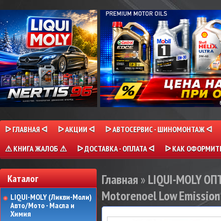
ᐅ ГЛАВНАЯ ᐊ
ᐅ АКЦИИ ᐊ
ᐅ АВТОСЕРВИС - ШИНОМОНТАЖ ᐊ
⚠ КНИГА ЖАЛОБ ⚠
ᐅ ДОСТАВКА - ОПЛАТА ᐊ
ᐅ КАК ОФОРМИТЬ
Главная
»
LIQUI-MOLY О
Каталог
Motorenoel Low Emission
LIQUI-MOLY (Ликви-Моли)
Авто/Мото - Масла и
Химия