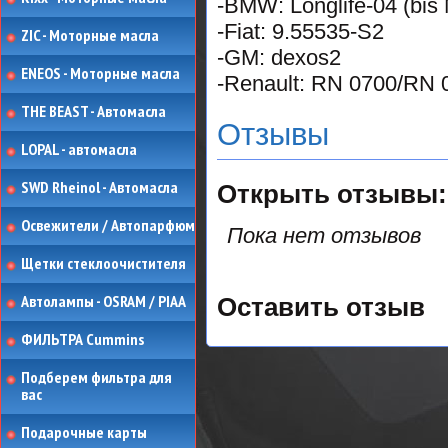
-BMW: Longlife-04 (bis
-Fiat: 9.55535-S2
ZIC - Моторные масла
-GM: dexos2
ENEOS - Моторные масла
-Renault: RN 0700/RN 
THE BEAST - Автомасла
Отзывы
LOPAL - автомасла
SWD Rheinol - Автомасла
Открыть
отзывы:
Освежители / Автопарфюм
Пока нет отзывов
Щетки стеклоочистителя
Автолампы - OSRAM / PIAA
Оставить отзыв
ФИЛЬТРА Cummins
Подберем фильтра для
вас
Подарочные карты