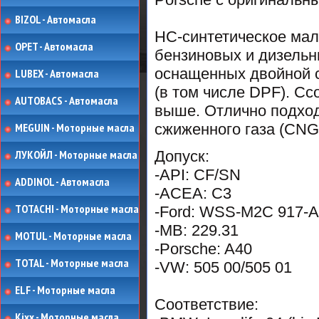
BIZOL - Автомасла
HC-синтетическое мал
OPET - Автомасла
бензиновых и дизельн
оснащенных двойной с
LUBEX - Автомасла
(в том числе DPF). C
AUTOBACS - Автомасла
выше. Отлично подход
MEGUIN - Моторные масла
сжиженного газа (CNG
ЛУКОЙЛ - Моторные масла
Допуск:
-API: CF/SN
ADDINOL - Автомасла
-ACEA: C3
TOTACHI - Моторные масла
-Ford: WSS-M2C 917-A
-MB: 229.31
MOTUL - Моторные масла
-Porsche: A40
TOTAL - Моторные масла
-VW: 505 00/505 01
ELF - Моторные масла
Соответствие:
Kixx - Моторные масла