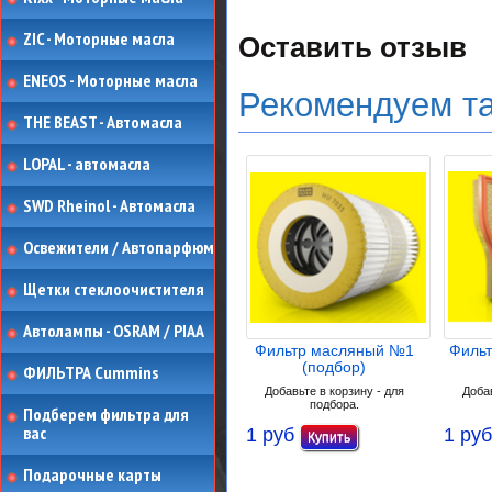
ZIC - Моторные масла
Оставить отзыв
ENEOS - Моторные масла
Рекомендуем т
THE BEAST - Автомасла
LOPAL - автомасла
SWD Rheinol - Автомасла
Освежители / Автопарфюм
Щетки стеклоочистителя
Автолампы - OSRAM / PIAA
Фильтр масляный №1
Филь
(подбор)
ФИЛЬТРА Cummins
Добавьте в корзину - для
Добав
подбора.
Подберем фильтра для
вас
1 руб
1 руб
Подарочные карты