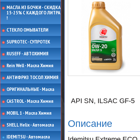
МАСЛА ИЗ БОЧКИ - СКИДКА
15-25% С КАЖДОГО ЛИТРА
!
СТЕКЛО ОМЫВАТЕЛИ
SUPROTEC - СУПРОТЕК
RUSEFF - АВТОХИМИЯ
Rein Well - Масла Химия
АНТИФРИЗ ТОСОЛ ХИМИЯ
ОРИГИНАЛЬНЫЕ - Масла
API SN, ILSAC GF-5
CASTROL - Масла Химия
MOBIL 1 - Масла Химия
Описание
SHELL Helix - Автомасла
IDEMITSU - Автомасла
Idemitsu Extreme ECO