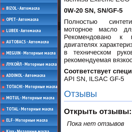
BIZOL - Автомасла
0W-20 SN, SN/GF-5
OPET - Автомасла
Полностью синтети
моторное масло для
LUBEX - Автомасла
Рекомендовано к 
AUTOBACS - Автомасла
двигателях характери
в техническом руко
MEGUIN - Моторные масла
рекомендуемая вязкос
ЛУКОЙЛ - Моторные масла
Соответствует спец
ADDINOL - Автомасла
API SN, ILSAC GF-5
TOTACHI - Моторные масла
Отзывы
MOTUL - Моторные масла
TOTAL - Моторные масла
Открыть
отзывы:
ELF - Моторные масла
Пока нет отзывов
Kixx - Моторные масла