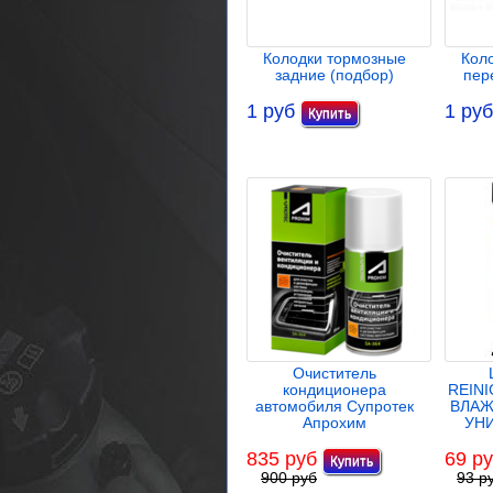
Колодки тормозные
Кол
задние (подбор)
пер
1 руб
1 руб
Очиститель
кондиционера
REIN
автомобиля Супротек
ВЛАЖ
Апрохим
УН
835 руб
69 р
900 руб
93 р