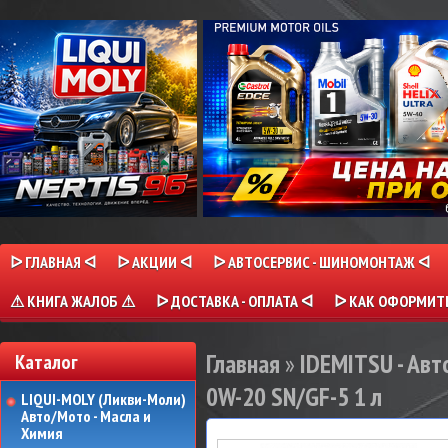
ᐅ ГЛАВНАЯ ᐊ
ᐅ АКЦИИ ᐊ
ᐅ АВТОСЕРВИС - ШИНОМОНТАЖ ᐊ
⚠ КНИГА ЖАЛОБ ⚠
ᐅ ДОСТАВКА - ОПЛАТА ᐊ
ᐅ КАК ОФОРМИТЬ
Главная
»
IDEMITSU - Авт
Каталог
0W-20 SN/GF-5 1 л
LIQUI-MOLY (Ликви-Моли)
Авто/Мото - Масла и
Химия