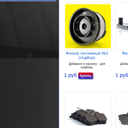
Фильтр топливный №1
Фи
(подбор)
Добавьте в корзину - для
Добав
подбора.
1 руб
1 руб