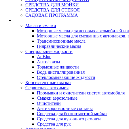
СРЕДСТВА ДЛЯ МОЙКИ
СРЕДСТВА ДЛЯ СТЕКОЛ
САДОВАЯ ПРОГРАММА
Rein Well - Масла Химия
Масла и смазки
Моторные масла для леговых автомобилей и л
Моторные масла для смешанных автопарков, г
Трансмиссионные масла
Гидравлические масла
Специальные жидкости
AdBlue
Антифризы
Тормозные жидкости
Вода дистиллированная
Стеклоомывающие жидкости
Консистентные смазки
Сервисная автохимия
Промывки и очистители систем автомобиля
Смазки аэрозольные
Очистители
Антикоррозионные составы
Средства для бесконтактной мойки
Средства для кузовного ремонта
Средства для рук