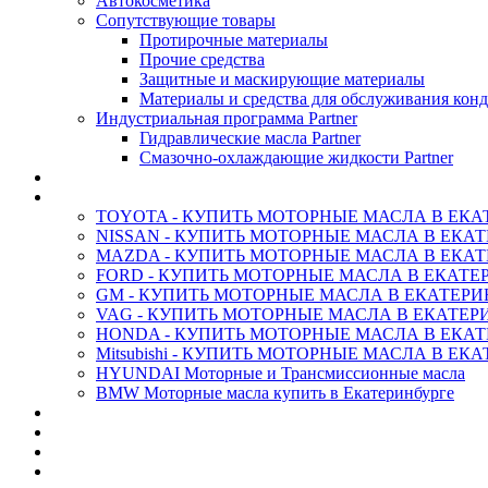
Автокосметика
Сопутствующие товары
Протирочные материалы
Прочие средства
Защитные и маскирующие материалы
Материалы и средства для обслуживания кон
Индустриальная программа Partner
Гидравлические масла Partner
Смазочно-охлаждающие жидкости Partner
АНТИФРИЗ ТОСОЛ ХИМИЯ
ОРИГИНАЛЬНЫЕ - Масла
TOYOTA - КУПИТЬ МОТОРНЫЕ МАСЛА В ЕКА
NISSAN - КУПИТЬ МОТОРНЫЕ МАСЛА В ЕКА
MAZDA - КУПИТЬ МОТОРНЫЕ МАСЛА В ЕКАТ
FORD - КУПИТЬ МОТОРНЫЕ МАСЛА В ЕКАТЕ
GM - КУПИТЬ МОТОРНЫЕ МАСЛА В ЕКАТЕРИ
VAG - КУПИТЬ МОТОРНЫЕ МАСЛА В ЕКАТЕР
HONDA - КУПИТЬ МОТОРНЫЕ МАСЛА В ЕКАТ
Mitsubishi - КУПИТЬ МОТОРНЫЕ МАСЛА В ЕК
HYUNDAI Моторные и Трансмиссионные масла
BMW Моторные масла купить в Екатеринбурге
CASTROL - Масла Химия
MOBIL 1 - Масла Химия
SHELL Helix - Автомасла
IDEMITSU - Автомасла