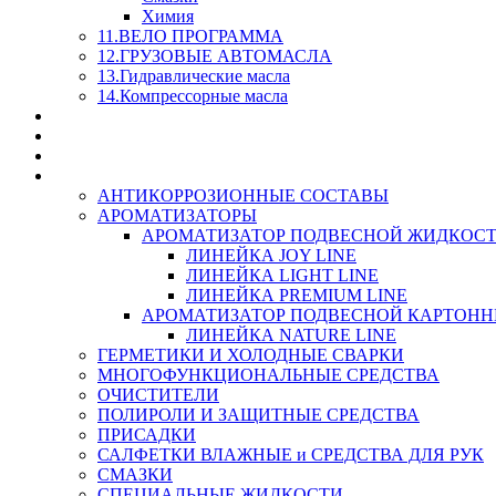
Химия
11.ВЕЛО ПРОГРАММА
12.ГРУЗОВЫЕ АВТОМАСЛА
13.Гидравлические масла
14.Компрессорные масла
МАСЛА ИЗ БОЧКИ - СКИДКА 15-25% С КАЖДОГО 
СТЕКЛО ОМЫВАТЕЛИ
SUPROTEC - СУПРОТЕК
RUSEFF - АВТОХИМИЯ
АНТИКОРРОЗИОННЫЕ СОСТАВЫ
АРОМАТИЗАТОРЫ
АРОМАТИЗАТОР ПОДВЕСНОЙ ЖИДКОС
ЛИНЕЙКА JOY LINE
ЛИНЕЙКА LIGHT LINE
ЛИНЕЙКА PREMIUM LINE
АРОМАТИЗАТОР ПОДВЕСНОЙ КАРТОН
ЛИНЕЙКА NATURE LINE
ГЕРМЕТИКИ И ХОЛОДНЫЕ СВАРКИ
МНОГОФУНКЦИОНАЛЬНЫЕ СРЕДСТВА
ОЧИСТИТЕЛИ
ПОЛИРОЛИ И ЗАЩИТНЫЕ СРЕДСТВА
ПРИСАДКИ
САЛФЕТКИ ВЛАЖНЫЕ и СРЕДСТВА ДЛЯ РУК
СМАЗКИ
СПЕЦИАЛЬНЫЕ ЖИДКОСТИ