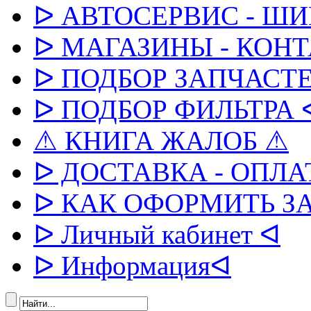
ᐅ АВТОСЕРВИС - Ш
ᐅ МАГАЗИНЫ - КОН
ᐅ ПОДБОР ЗАПЧАСТЕ
ᐅ ПОДБОР ФИЛЬТРА 
⚠ КНИГА ЖАЛОБ ⚠
ᐅ ДОСТАВКА - ОПЛА
ᐅ КАК ОФОРМИТЬ З
ᐅ Личный кабинет ᐊ
ᐅ Информацияᐊ