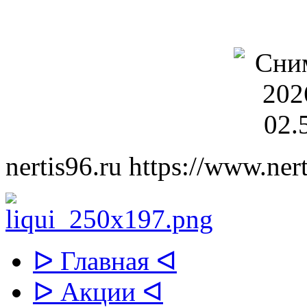
nertis96.ru
https://www.nert
ᐅ Главная ᐊ
ᐅ Акции ᐊ