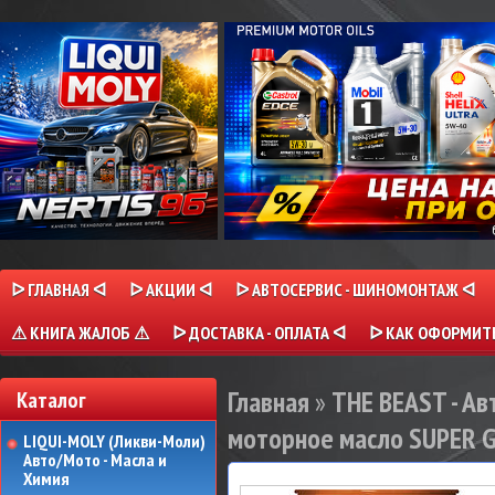
ᐅ ГЛАВНАЯ ᐊ
ᐅ АКЦИИ ᐊ
ᐅ АВТОСЕРВИС - ШИНОМОНТАЖ ᐊ
⚠ КНИГА ЖАЛОБ ⚠
ᐅ ДОСТАВКА - ОПЛАТА ᐊ
ᐅ КАК ОФОРМИТЬ
Главная
»
THE BEAST - Ав
Каталог
моторное масло SUPER G 
LIQUI-MOLY (Ликви-Моли)
Авто/Мото - Масла и
Химия