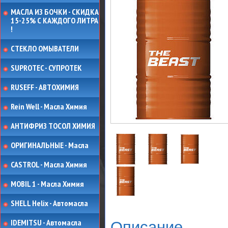
МАСЛА ИЗ БОЧКИ - СКИДКА
15-25% С КАЖДОГО ЛИТРА
!
СТЕКЛО ОМЫВАТЕЛИ
SUPROTEC - СУПРОТЕК
RUSEFF - АВТОХИМИЯ
Rein Well - Масла Химия
АНТИФРИЗ ТОСОЛ ХИМИЯ
ОРИГИНАЛЬНЫЕ - Масла
CASTROL - Масла Химия
MOBIL 1 - Масла Химия
SHELL Helix - Автомасла
IDEMITSU - Автомасла
Описание