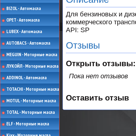
BIZOL - Автомасла
Для бензиновых и дизе
OPET - Автомасла
коммерческого трансп
API: SP
LUBEX - Автомасла
AUTOBACS - Автомасла
Отзывы
MEGUIN - Моторные масла
Открыть
отзывы:
ЛУКОЙЛ - Моторные масла
Пока нет отзывов
ADDINOL - Автомасла
TOTACHI - Моторные масла
Оставить отзыв
MOTUL - Моторные масла
TOTAL - Моторные масла
ELF - Моторные масла
Kixx - Моторные масла