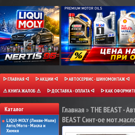
ᐅ ГЛАВНАЯ ᐊ
ᐅ АКЦИИ ᐊ
ᐅ АВТОСЕРВИС - ШИНОМОНТАЖ ᐊ
⚠ КНИГА ЖАЛОБ ⚠
ᐅ ДОСТАВКА - ОПЛАТА ᐊ
ᐅ КАК ОФОРМИТЬ
Главная
»
THE BEAST - Ав
Каталог
BEAST Синт-ое мот.масло 
LIQUI-MOLY (Ликви-Моли)
Авто/Мото - Масла и
Химия