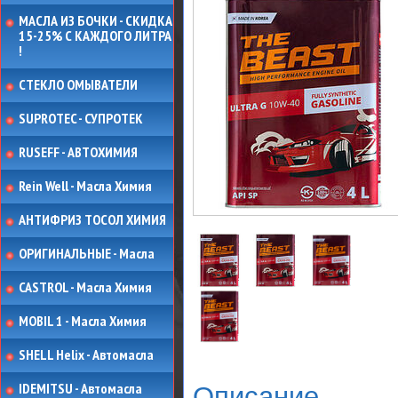
МАСЛА ИЗ БОЧКИ - СКИДКА
15-25% С КАЖДОГО ЛИТРА
!
СТЕКЛО ОМЫВАТЕЛИ
SUPROTEC - СУПРОТЕК
RUSEFF - АВТОХИМИЯ
Rein Well - Масла Химия
АНТИФРИЗ ТОСОЛ ХИМИЯ
ОРИГИНАЛЬНЫЕ - Масла
CASTROL - Масла Химия
MOBIL 1 - Масла Химия
SHELL Helix - Автомасла
IDEMITSU - Автомасла
Описание