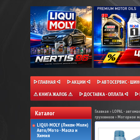
ᐅ ГЛАВНАЯ ᐊ
ᐅ АКЦИИ ᐊ
ᐅ АВТОСЕРВИС - ШИ
⚠ КНИГА ЖАЛОБ ⚠
ᐅ ДОСТАВКА - ОПЛАТА ᐊ
ᐅ 
Главная
»
LOPAL - автома
Каталог
грузовиков
»
Моторное ма
LIQUI-MOLY (Ликви-Моли)
Авто/Мото - Масла и
Химия