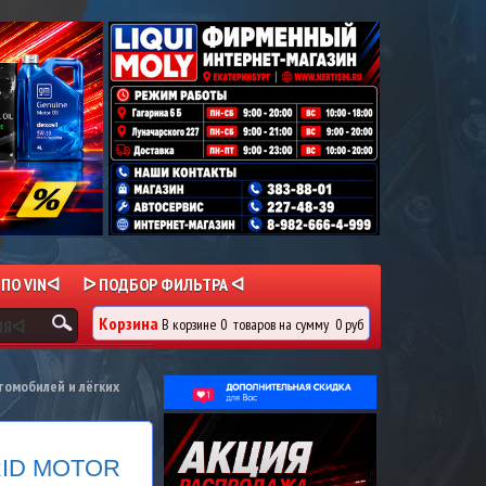
 ПО VINᐊ
ᐅ ПОДБОР ФИЛЬТРА ᐊ
Корзина
В корзине
0
товаров
на сумму
0 руб
ИЯᐊ
томобилей и лёгких
BRID MOTOR