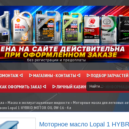
НОМОНТАЖ ᐊ
ᐅ МАГАЗИНЫ - КОНТАКТЫ ᐊ
ᐅ ПОДБОР ЗАПЧАСТЕЙ
КАК ОФОРМИТЬ ЗАКАЗ ᐊ
ᐅ ЛИЧНЫЙ КАБИНЕТ ᐊ
ᐅ ИНФОРМАЦ
сла
»
Масла и эксплуатационные жидкости
»
Моторные масла для легковых ав
сло Lopal 1 HYBRID MOTOR OIL 0W-16 - 4 л
Моторное масло Lopal 1 HY