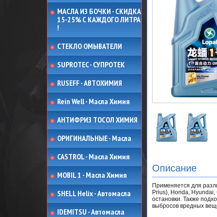
МАСЛА ИЗ БОЧКИ - СКИДКА
15-25% С КАЖДОГО ЛИТРА
!
СТЕКЛО ОМЫВАТЕЛИ
SUPROTEC - СУПРОТЕК
RUSEFF - АВТОХИМИЯ
Rein Well - Масла Химия
АНТИФРИЗ ТОСОЛ ХИМИЯ
ОРИГИНАЛЬНЫЕ - Масла
CASTROL - Масла Химия
Описание
MOBIL 1 - Масла Химия
Применяется для разли
SHELL Helix - Автомасла
Prius), Honda, Hyundai
остановки. Также подх
выбросов вредных вещес
IDEMITSU - Автомасла