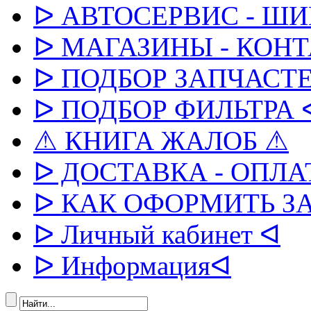
ᐅ АВТОСЕРВИС - Ш
ᐅ МАГАЗИНЫ - КОН
ᐅ ПОДБОР ЗАПЧАСТЕ
ᐅ ПОДБОР ФИЛЬТРА 
⚠ КНИГА ЖАЛОБ ⚠
ᐅ ДОСТАВКА - ОПЛА
ᐅ КАК ОФОРМИТЬ З
ᐅ Личный кабинет ᐊ
ᐅ Информацияᐊ